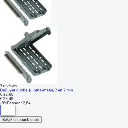
3 reviews
DeBuyer dubbel julliene-mesje, 2 en 7 mm
€ 32,65
€ 35,49
-
8%
Bespaar
2,84
Bekijk alle combideals