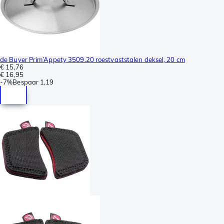
de Buyer Prim’Appety 3509.20 roestvaststalen deksel, 20 cm
€ 15,76
€ 16,95
-
7%
Bespaar
1,19