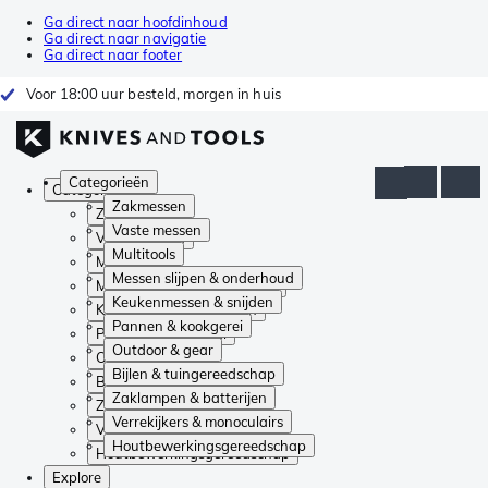
Ga direct naar hoofdinhoud
Ga direct naar navigatie
Ga direct naar footer
Voor 18:00 uur besteld, morgen in huis
Categorieën
Categorieën
Zakmessen
Zakmessen
Vaste messen
Vaste messen
Multitools
Multitools
Messen slijpen & onderhoud
Messen slijpen & onderhoud
Keukenmessen & snijden
Keukenmessen & snijden
Pannen & kookgerei
Pannen & kookgerei
Outdoor & gear
Outdoor & gear
Bijlen & tuingereedschap
Bijlen & tuingereedschap
Zaklampen & batterijen
Zaklampen & batterijen
Verrekijkers & monoculairs
Verrekijkers & monoculairs
Houtbewerkingsgereedschap
Houtbewerkingsgereedschap
Explore