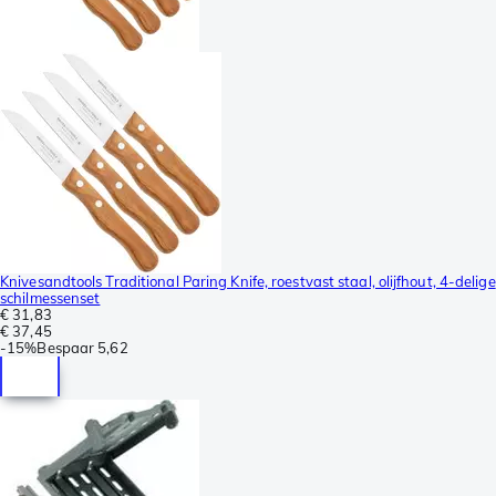
Knivesandtools Traditional Paring Knife, roestvast staal, olijfhout, 4-delige
schilmessenset
€ 31,83
€ 37,45
-
15%
Bespaar
5,62