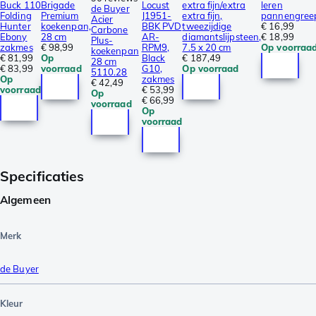
Buck 110
Brigade
Locust
extra fijn/extra
leren
de Buyer
Folding
Premium
J1951-
extra fijn,
pannengree
Acier
Hunter
koekenpan,
BBK PVD
tweezijdige
€ 16,99
Carbone
Ebony
28 cm
AR-
diamantslijpsteen,
€ 18,99
Plus-
zakmes
€ 98,99
RPM9,
7.5 x 20 cm
Op voorraa
koekenpan
€ 81,99
Op
Black
€ 187,49
28 cm
€ 83,99
voorraad
G10,
Op voorraad
5110.28
Op
zakmes
€ 42,49
voorraad
€ 53,99
Op
€ 66,99
voorraad
Op
voorraad
Specificaties
Algemeen
Merk
de Buyer
Kleur