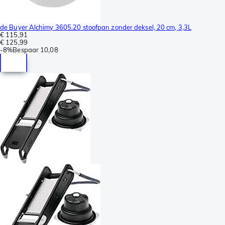
de Buyer Alchimy 3605.20 stoofpan zonder deksel, 20 cm, 3,3L
€ 115,91
€ 125,99
-
8%
Bespaar
10,08