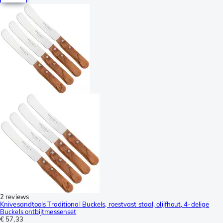
2 reviews
Knivesandtools Traditional Buckels, roestvast staal, olijfhout, 4-delige
Buckels ontbijtmessenset
€ 57,33