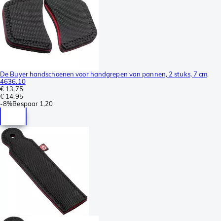
De Buyer handschoenen voor handgrepen van pannen, 2 stuks, 7 cm,
4636.10
€ 13,75
€ 14,95
-
8%
Bespaar
1,20