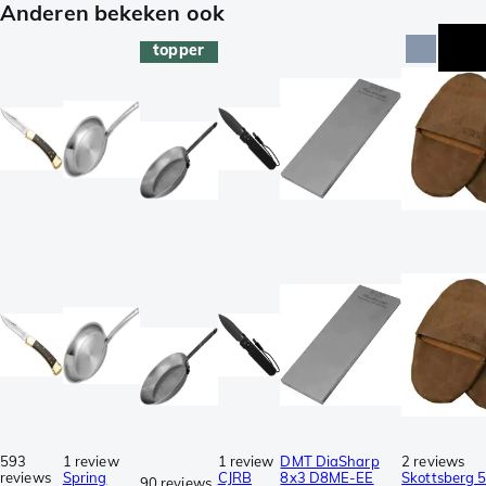
Anderen bekeken ook
topper
593
1 review
1 review
DMT DiaSharp
2 reviews
reviews
Spring
CJRB
8x3 D8ME-EE
Skottsberg 
90 reviews