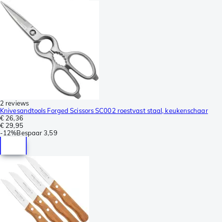
2 reviews
Knivesandtools Forged Scissors SC002 roestvast staal, keukenschaar
€ 26,36
€ 29,95
-
12%
Bespaar
3,59