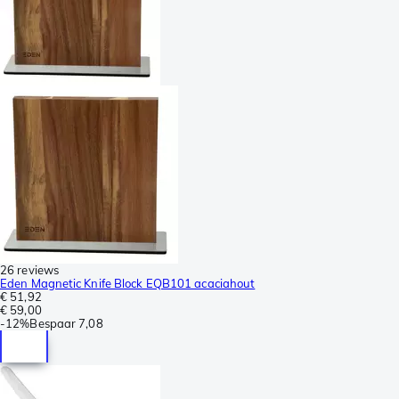
26 reviews
Eden Magnetic Knife Block EQB101 acaciahout
€ 51,92
€ 59,00
-
12%
Bespaar
7,08