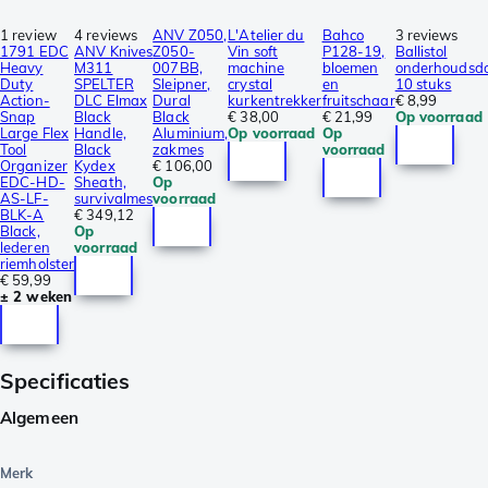
1 review
4 reviews
ANV Z050,
L'Atelier du
Bahco
3 reviews
1791 EDC
ANV Knives
Z050-
Vin soft
P128-19,
Ballistol
Heavy
M311
007BB,
machine
bloemen
onderhoudsdo
Duty
SPELTER
Sleipner,
crystal
en
10 stuks
Action-
DLC Elmax
Dural
kurkentrekker
fruitschaar
€ 8,99
Snap
Black
Black
€ 38,00
€ 21,99
Op voorraad
Large Flex
Handle,
Aluminium,
Op voorraad
Op
Tool
Black
zakmes
voorraad
Organizer
Kydex
€ 106,00
EDC-HD-
Sheath,
Op
AS-LF-
survivalmes
voorraad
BLK-A
€ 349,12
Black,
Op
lederen
voorraad
riemholster
€ 59,99
± 2 weken
Specificaties
Algemeen
Merk