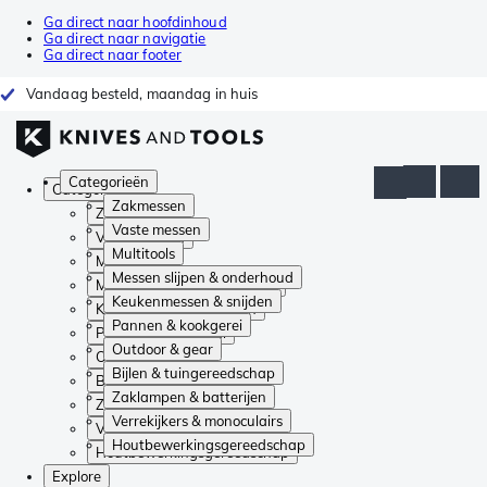
Ga direct naar hoofdinhoud
Ga direct naar navigatie
Ga direct naar footer
Vandaag besteld, maandag in huis
Categorieën
Categorieën
Zakmessen
Zakmessen
Vaste messen
Vaste messen
Multitools
Multitools
Messen slijpen & onderhoud
Messen slijpen & onderhoud
Keukenmessen & snijden
Keukenmessen & snijden
Pannen & kookgerei
Pannen & kookgerei
Outdoor & gear
Outdoor & gear
Bijlen & tuingereedschap
Bijlen & tuingereedschap
Zaklampen & batterijen
Zaklampen & batterijen
Verrekijkers & monoculairs
Verrekijkers & monoculairs
Houtbewerkingsgereedschap
Houtbewerkingsgereedschap
Explore