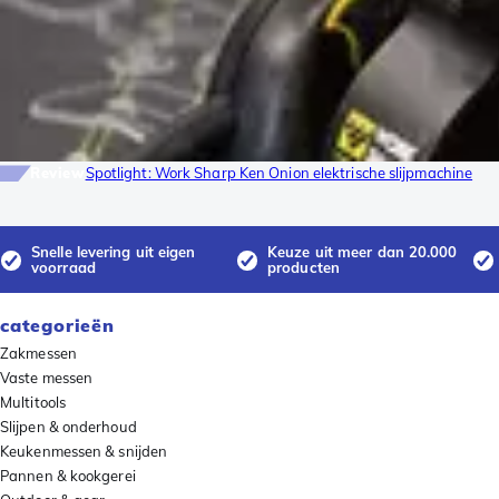
Review
Spotlight: Work Sharp Ken Onion elektrische slijpmachine
Snelle levering uit eigen
Keuze uit meer dan 20.000
voorraad
producten
categorieën
Zakmessen
Vaste messen
Multitools
Slijpen & onderhoud
Keukenmessen & snijden
Pannen & kookgerei