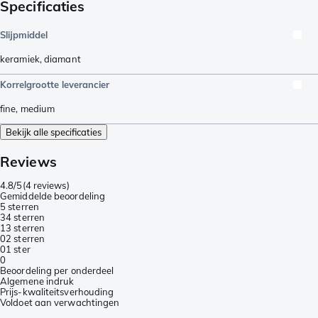
Specificaties
Slijpmiddel
keramiek
,
diamant
Korrelgrootte leverancier
fine
,
medium
Bekijk alle specificaties
Reviews
4.8/5
(
4 reviews
)
Gemiddelde beoordeling
5 sterren
3
4 sterren
1
3 sterren
0
2 sterren
0
1 ster
0
Beoordeling per onderdeel
Algemene indruk
Prijs-kwaliteitsverhouding
Voldoet aan verwachtingen