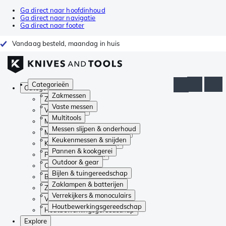
Ga direct naar hoofdinhoud
Ga direct naar navigatie
Ga direct naar footer
Vandaag besteld, maandag in huis
Categorieën
Categorieën
Zakmessen
Zakmessen
Vaste messen
Vaste messen
Multitools
Multitools
Messen slijpen & onderhoud
Messen slijpen & onderhoud
Keukenmessen & snijden
Keukenmessen & snijden
Pannen & kookgerei
Pannen & kookgerei
Outdoor & gear
Outdoor & gear
Bijlen & tuingereedschap
Bijlen & tuingereedschap
Zaklampen & batterijen
Zaklampen & batterijen
Verrekijkers & monoculairs
Verrekijkers & monoculairs
Houtbewerkingsgereedschap
Houtbewerkingsgereedschap
Explore