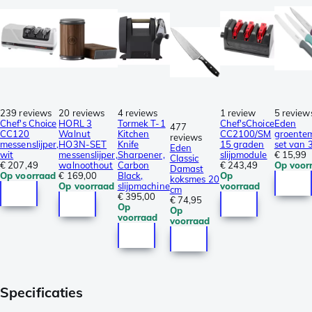
239 reviews
20 reviews
4 reviews
1 review
5 review
Chef's Choice
HORL 3
Tormek T-1
Chef'sChoice
Eden
477
CC120
Walnut
Kitchen
CC2100/SM
groentem
reviews
messenslijper,
HO3N-SET
Knife
15 graden
set van 
Eden
wit
messenslijper,
Sharpener,
slijpmodule
€ 15,99
Classic
€ 207,49
walnoothout
Carbon
€ 243,49
Op voor
Damast
Op voorraad
€ 169,00
Black,
Op
koksmes 20
Op voorraad
slijpmachine
voorraad
cm
€ 395,00
€ 74,95
Op
Op
voorraad
voorraad
Specificaties