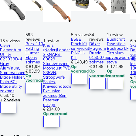
593
5 reviews
84
1 review
reviews
ESEE
reviews
Bushcraft
15 reviews
1 review
6 
Buck 110
Pinch Kit
Böker
Essentials
Civivi
Knafs
Sk
Folding
survivakit
Magnum
Bushbox LF
Elementum
(Neder)Lander
Bas
Hunter
PINCH-
Rustic
Titanium,
Utility
2 KNAFS-
va
Ebony
KIT
01SC075
opvouwbare
C23039B-4
00629
sli
zakmes
€ 143,49
zakmes
stove
Gray
Stonewashed
kor
€ 81,99
Op
€ 31,49
€ 124,99
Aluminum,
Moondust PVD
18
€ 83,99
voorraad
Op
Op
Stonewashed
S35VN,
10
Op
voorraad
voorraad
Blade Holder,
Stroopwafel
€ 
voorraad
Plain 6Cr
Scales,
Op
Blade utility
Knivesandtools
vo
zakmes
Exclusive
€ 53,40
zakmes, Ben
± 2 weken
Petersen
design
€ 234,00
Op voorraad