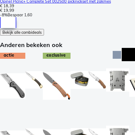
Opinel Picnic+ Complete Set 002500 picknickset met zakmes
€ 18,39
€ 19,99
-
8%
Bespaar
1,60
Bekijk alle combideals
Anderen bekeken ook
actie
exclusive