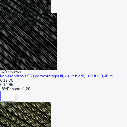
140 reviews
Knivesandtools 550 paracord type III, kleur: black, 100 ft (30,48 m)
€ 13,75
€ 14,95
-
8%
Bespaar
1,20