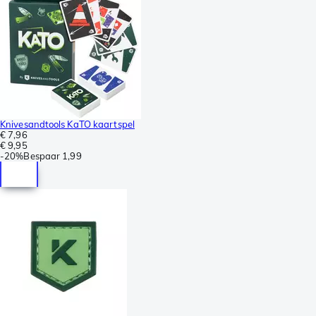
Knivesandtools KaTO kaartspel
€ 7,96
€ 9,95
-
20%
Bespaar
1,99