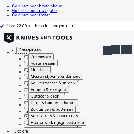
Ga direct naar hoofdinhoud
Ga direct naar navigatie
Ga direct naar footer
Voor 22:00 uur besteld, morgen in huis
Categorieën
Categorieën
Zakmessen
Zakmessen
Vaste messen
Vaste messen
Multitools
Multitools
Messen slijpen & onderhoud
Messen slijpen & onderhoud
Keukenmessen & snijden
Keukenmessen & snijden
Pannen & kookgerei
Pannen & kookgerei
Outdoor & gear
Outdoor & gear
Bijlen & tuingereedschap
Bijlen & tuingereedschap
Zaklampen & batterijen
Zaklampen & batterijen
Verrekijkers & monoculairs
Verrekijkers & monoculairs
Houtbewerkingsgereedschap
Houtbewerkingsgereedschap
Explore