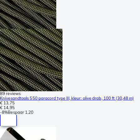
89 reviews
Knivesandtools 550 paracord type III, kleur: olive drab, 100 ft (30,48 m)
€ 13,75
€ 14,95
-
8%
Bespaar
1,20