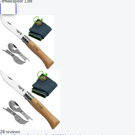
-
8%
Bespaar
1,88
28 reviews