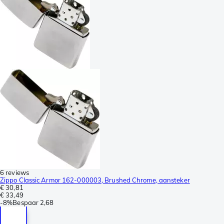
6 reviews
Zippo Classic Armor 162-000003, Brushed Chrome, aansteker
€ 30,81
€ 33,49
-
8%
Bespaar
2,68