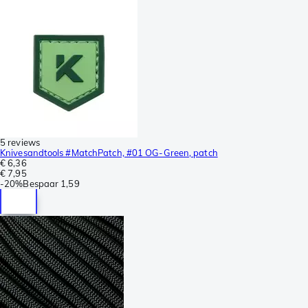
5 reviews
Knivesandtools #MatchPatch, #01 OG-Green, patch
€ 6,36
€ 7,95
-
20%
Bespaar
1,59