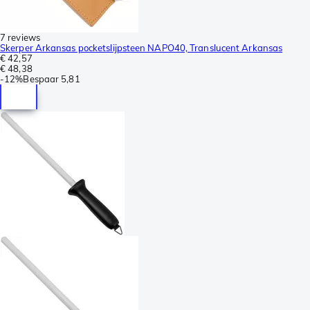
7 reviews
Skerper Arkansas pocketslijpsteen NAPO40, Translucent Arkansas
€ 42,57
€ 48,38
-
12%
Bespaar
5,81