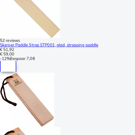
52 reviews
Skerper Paddle Strop STP001, glad, stropping paddle
€ 51,92
€ 59,00
-
12%
Bespaar
7,08