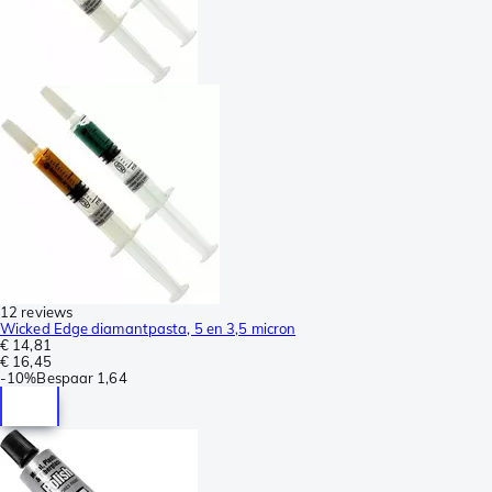
12 reviews
Wicked Edge diamantpasta, 5 en 3,5 micron
€ 14,81
€ 16,45
-
10%
Bespaar
1,64