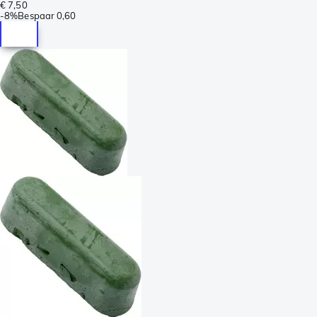
€ 7,50
-
8%
Bespaar
0,60