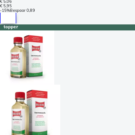
€ 5,06
€ 5,95
-
15%
Bespaar
0,89
topper