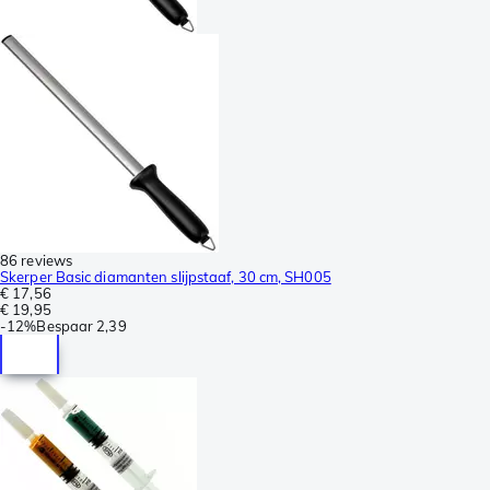
86 reviews
Skerper Basic diamanten slijpstaaf, 30 cm, SH005
€ 17,56
€ 19,95
-
12%
Bespaar
2,39