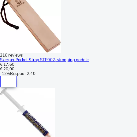
216 reviews
Skerper Pocket Strop STP002, stropping paddle
€ 17,60
€ 20,00
-
12%
Bespaar
2,40