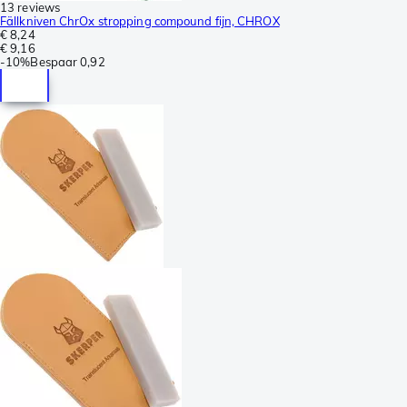
13 reviews
Fällkniven ChrOx stropping compound fijn, CHROX
€ 8,24
€ 9,16
-
10%
Bespaar
0,92