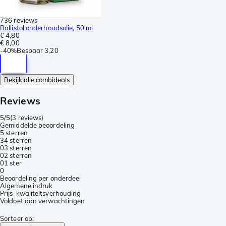
736 reviews
Ballistol onderhoudsolie, 50 ml
€ 4,80
€ 8,00
-
40%
Bespaar
3,20
Bekijk alle combideals
Reviews
5/5
(
3 reviews
)
Gemiddelde beoordeling
5 sterren
3
4 sterren
0
3 sterren
0
2 sterren
0
1 ster
0
Beoordeling per onderdeel
Algemene indruk
Prijs-kwaliteitsverhouding
Voldoet aan verwachtingen
Sorteer op
: