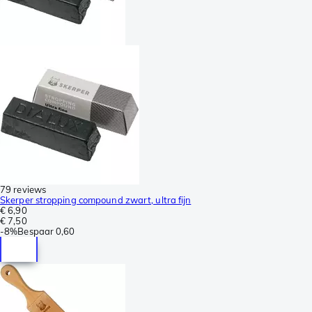
79 reviews
Skerper stropping compound zwart, ultra fijn
€ 6,90
€ 7,50
-
8%
Bespaar
0,60