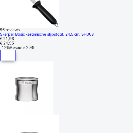
96 reviews
Skerper Basic keramische slijpstaaf, 24.5 cm, SH003
€ 21,96
€ 24,95
-
12%
Bespaar
2,99