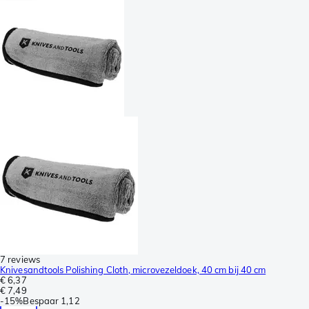
7 reviews
Knivesandtools Polishing Cloth, microvezeldoek, 40 cm bij 40 cm
€ 6,37
€ 7,49
-
15%
Bespaar
1,12