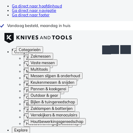
Ga direct naar hoofdinhoud
Ga direct naar navigatie
Ga direct naar footer
Vandaag besteld, maandag in huis
Categorieën
Categorieën
Zakmessen
Zakmessen
Vaste messen
Vaste messen
Multitools
Multitools
Messen slijpen & onderhoud
Messen slijpen & onderhoud
Keukenmessen & snijden
Keukenmessen & snijden
Pannen & kookgerei
Pannen & kookgerei
Outdoor & gear
Outdoor & gear
Bijlen & tuingereedschap
Bijlen & tuingereedschap
Zaklampen & batterijen
Zaklampen & batterijen
Verrekijkers & monoculairs
Verrekijkers & monoculairs
Houtbewerkingsgereedschap
Houtbewerkingsgereedschap
Explore