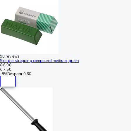
90 reviews
Skerper stropping compound medium, green
€ 6,90
€ 7,50
-
8%
Bespaar
0,60