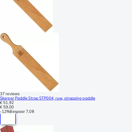
37 reviews
Skerper Paddle Strop STP004, ruw, stropping paddle
€ 51,92
€ 59,00
-
12%
Bespaar
7,08