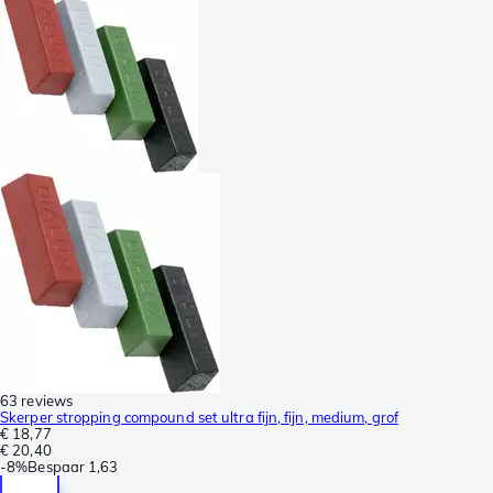
63 reviews
Skerper stropping compound set ultra fijn, fijn, medium, grof
€ 18,77
€ 20,40
-
8%
Bespaar
1,63