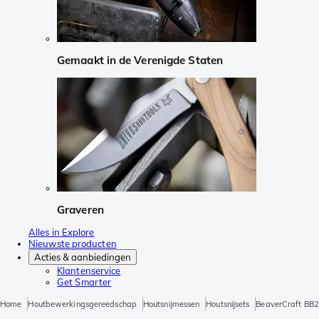
Gemaakt in de Verenigde Staten
Graveren
Alles in Explore
Nieuwste producten
Acties & aanbiedingen
Klantenservice
Get Smarter
Home
Houtbewerkingsgereedschap
Houtsnijmessen
Houtsnijsets
BeaverCraft BB2 