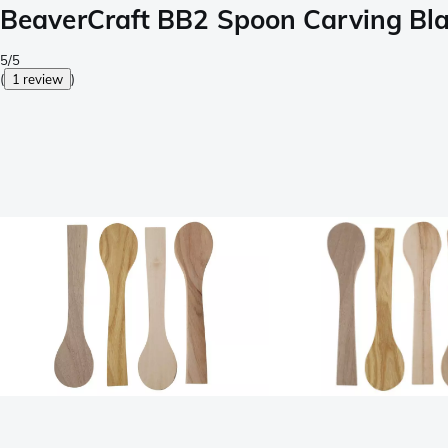
BeaverCraft BB2 Spoon Carving Blan
5/5
(
1 review
)