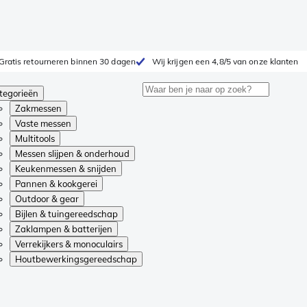
Gratis retourneren binnen 30 dagen
Wij krijgen een 4,8/5 van onze klanten
tegorieën
Zakmessen
Vaste messen
Multitools
Messen slijpen & onderhoud
Keukenmessen & snijden
Pannen & kookgerei
Outdoor & gear
Bijlen & tuingereedschap
Zaklampen & batterijen
Verrekijkers & monoculairs
Houtbewerkingsgereedschap