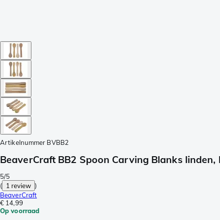
Artikelnummer
BVBB2
BeaverCraft BB2 Spoon Carving Blanks linden, 
5/5
(
1 review
)
BeaverCraft
€ 14,99
Op voorraad