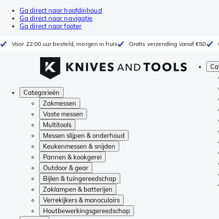
Ga direct naar hoofdinhoud
Ga direct naar navigatie
Ga direct naar footer
Voor 22:00 uur besteld, morgen in huis
Gratis verzending vanaf €50
Ca
Categorieën
Zakmessen
Vaste messen
Multitools
Messen slijpen & onderhoud
Keukenmessen & snijden
Pannen & kookgerei
Outdoor & gear
Bijlen & tuingereedschap
Zaklampen & batterijen
Verrekijkers & monoculairs
Houtbewerkingsgereedschap