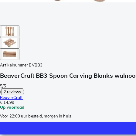
Artikelnummer
BVBB3
BeaverCraft BB3 Spoon Carving Blanks walnoot,
5/5
(
2 reviews
)
BeaverCraft
€ 14,99
Op voorraad
Voor 22:00 uur besteld, morgen in huis