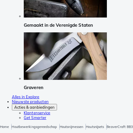
Gemaakt in de Verenigde Staten
Graveren
Alles in Explore
Nieuwste producten
Acties & aanbiedingen
Klantenservice
Get Smarter
Home
Houtbewerkingsgereedschap
Houtsnijmessen
Houtsnijsets
BeaverCraft BB3 