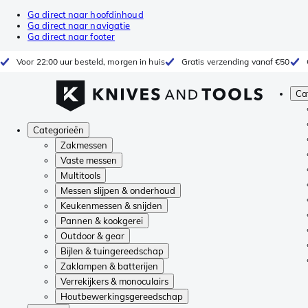
Ga direct naar hoofdinhoud
Ga direct naar navigatie
Ga direct naar footer
Voor 22:00 uur besteld, morgen in huis
Gratis verzending vanaf €50
Ca
Categorieën
Zakmessen
Vaste messen
Multitools
Messen slijpen & onderhoud
Keukenmessen & snijden
Pannen & kookgerei
Outdoor & gear
Bijlen & tuingereedschap
Zaklampen & batterijen
Verrekijkers & monoculairs
Houtbewerkingsgereedschap