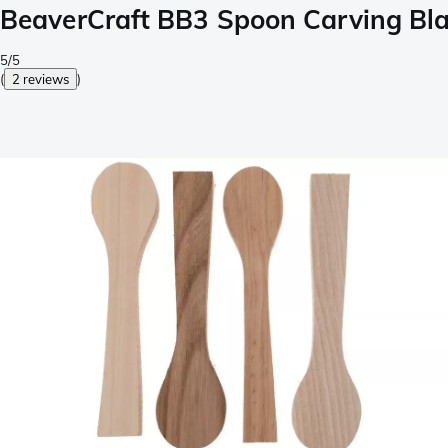
BeaverCraft BB3 Spoon Carving Blan
5/5
(
2 reviews
)