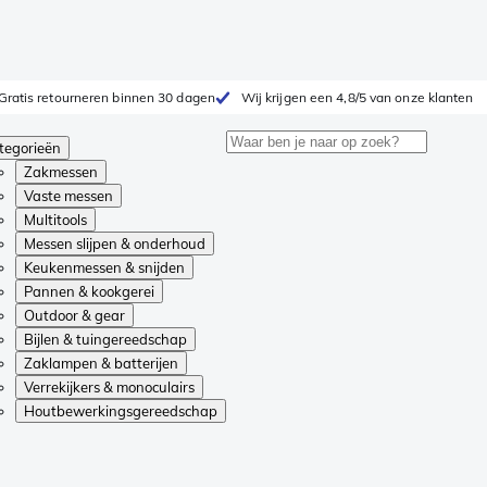
Gratis retourneren binnen 30 dagen
Wij krijgen een 4,8/5 van onze klanten
tegorieën
Zakmessen
Vaste messen
Multitools
Messen slijpen & onderhoud
Keukenmessen & snijden
Pannen & kookgerei
Outdoor & gear
Bijlen & tuingereedschap
Zaklampen & batterijen
Verrekijkers & monoculairs
Houtbewerkingsgereedschap