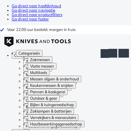
Ga direct naar hoofdinhoud
Ga direct naar navigatie
Ga direct naar productfilters
Ga direct naar footer
Voor 22:00 uur besteld, morgen in huis
Categorieën
Categorieën
Zakmessen
Zakmessen
Vaste messen
Vaste messen
Multitools
Multitools
Messen slijpen & onderhoud
Messen slijpen & onderhoud
Keukenmessen & snijden
Keukenmessen & snijden
Pannen & kookgerei
Pannen & kookgerei
Outdoor & gear
Outdoor & gear
Bijlen & tuingereedschap
Bijlen & tuingereedschap
Zaklampen & batterijen
Zaklampen & batterijen
Verrekijkers & monoculairs
Verrekijkers & monoculairs
Houtbewerkingsgereedschap
Houtbewerkingsgereedschap