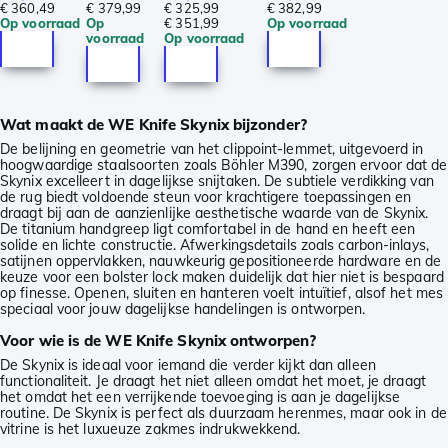
€ 360,49
€ 379,99
€ 325,99
€ 382,99
Op voorraad
Op
€ 351,99
Op voorraad
voorraad
Op voorraad
Wat maakt de WE Knife Skynix bijzonder?
De belijning en geometrie van het clippoint-lemmet, uitgevoerd in
hoogwaardige staalsoorten zoals Böhler M390, zorgen ervoor dat de
Skynix excelleert in dagelijkse snijtaken. De subtiele verdikking van
de rug biedt voldoende steun voor krachtigere toepassingen en
draagt bij aan de aanzienlijke aesthetische waarde van de Skynix.
De titanium handgreep ligt comfortabel in de hand en heeft een
solide en lichte constructie. Afwerkingsdetails zoals carbon-inlays,
satijnen oppervlakken, nauwkeurig gepositioneerde hardware en de
keuze voor een bolster lock maken duidelijk dat hier niet is bespaard
op finesse. Openen, sluiten en hanteren voelt intuïtief, alsof het mes
speciaal voor jouw dagelijkse handelingen is ontworpen.
Voor wie is de WE Knife Skynix ontworpen?
De Skynix is ideaal voor iemand die verder kijkt dan alleen
functionaliteit. Je draagt het niet alleen omdat het moet, je draagt
het omdat het een verrijkende toevoeging is aan je dagelijkse
routine. De Skynix is perfect als duurzaam herenmes, maar ook in de
vitrine is het luxueuze zakmes indrukwekkend.