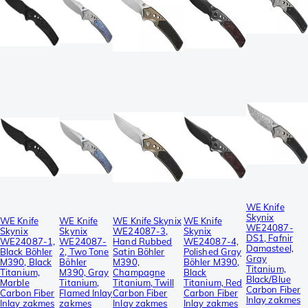
WE Knife
Skynix
WE Knife
WE Knife
WE Knife Skynix
WE Knife
WE24087-
Skynix
Skynix
WE24087-3,
Skynix
DS1, Fafnir
WE24087-1,
WE24087-
Hand Rubbed
WE24087-4,
Damasteel,
Black Böhler
2, Two Tone
Satin Böhler
Polished Gray
Gray
M390, Black
Böhler
M390,
Böhler M390,
Titanium,
Titanium,
M390, Gray
Champagne
Black
Black/Blue
Marble
Titanium,
Titanium, Twill
Titanium, Red
Carbon Fiber
Carbon Fiber
Flamed Inlay
Carbon Fiber
Carbon Fiber
Inlay zakmes
Inlay zakmes
zakmes
Inlay zakmes
Inlay zakmes