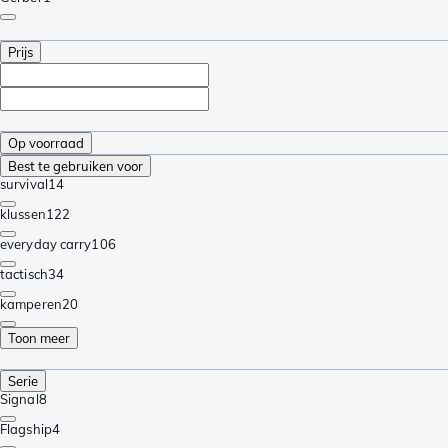
Prijs
Op voorraad
Best te gebruiken voor
survival
14
klussen
122
everyday carry
106
tactisch
34
kamperen
20
Toon meer
Serie
Signal
8
Flagship
4