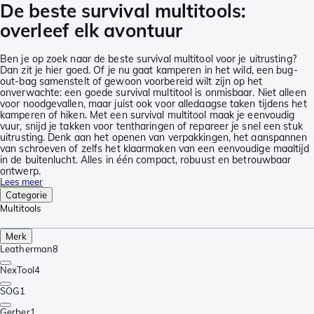
De beste survival multitools:
overleef elk avontuur
Ben je op zoek naar de beste survival multitool voor je uitrusting?
Dan zit je hier goed. Of je nu gaat kamperen in het wild, een bug-
out-bag samenstelt of gewoon voorbereid wilt zijn op het
onverwachte: een goede survival multitool is onmisbaar. Niet alleen
voor noodgevallen, maar juist ook voor alledaagse taken tijdens het
kamperen of hiken. Met een survival multitool maak je eenvoudig
vuur, snijd je takken voor tentharingen of repareer je snel een stuk
uitrusting. Denk aan het openen van verpakkingen, het aanspannen
van schroeven of zelfs het klaarmaken van een eenvoudige maaltijd
in de buitenlucht. Alles in één compact, robuust en betrouwbaar
ontwerp.
Lees meer
Categorie
Multitools
Merk
Leatherman
8
NexTool
4
SOG
1
Gerber
1