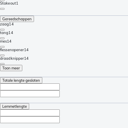
Stakeout
1
Gereedschappen
zaag
14
tang
14
mes
14
flessenopener
14
draadknipper
14
Toon meer
Totale lengte gesloten
Lemmetlengte