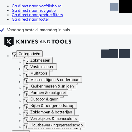
Ga direct naar hoofdinhoud
Ga direct naar navigatie
Ga direct naar productfilters
Ga direct naar footer
Vandaag besteld, maandag in huis
Categorieën
Categorieën
Zakmessen
Zakmessen
Vaste messen
Vaste messen
Multitools
Multitools
Messen slijpen & onderhoud
Messen slijpen & onderhoud
Keukenmessen & snijden
Keukenmessen & snijden
Pannen & kookgerei
Pannen & kookgerei
Outdoor & gear
Outdoor & gear
Bijlen & tuingereedschap
Bijlen & tuingereedschap
Zaklampen & batterijen
Zaklampen & batterijen
Verrekijkers & monoculairs
Verrekijkers & monoculairs
Houtbewerkingsgereedschap
Houtbewerkingsgereedschap