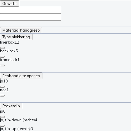
Gewicht
Materiaal handgreep
Type blokkering
linerlock
12
backlock
5
framelock
1
Eenhandig te openen
ja
13
nee
1
Pocketclip
ja
6
ja, tip-down (rechts
4
ja, tip-up (rechts)
3