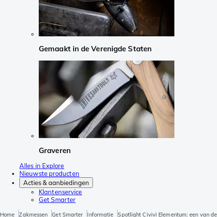
Gemaakt in de Verenigde Staten
Graveren
Alles in Explore
Nieuwste producten
Acties & aanbiedingen
Klantenservice
Get Smarter
Home
Zakmessen
Get Smarter
Informatie
Spotlight Civivi Elementum: een van 