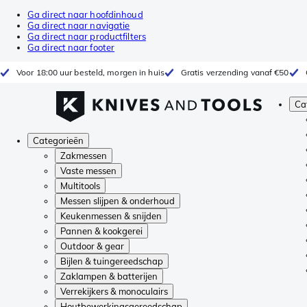
Ga direct naar hoofdinhoud
Ga direct naar navigatie
Ga direct naar productfilters
Ga direct naar footer
Voor 18:00 uur besteld, morgen in huis
Gratis verzending vanaf €50
Ca
Categorieën
Zakmessen
Vaste messen
Multitools
Messen slijpen & onderhoud
Keukenmessen & snijden
Pannen & kookgerei
Outdoor & gear
Bijlen & tuingereedschap
Zaklampen & batterijen
Verrekijkers & monoculairs
Houtbewerkingsgereedschap