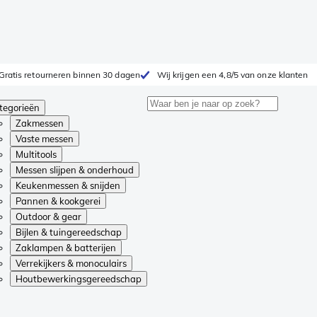
Gratis retourneren binnen 30 dagen
Wij krijgen een 4,8/5 van onze klanten
tegorieën
Zakmessen
Vaste messen
Multitools
Messen slijpen & onderhoud
Keukenmessen & snijden
Pannen & kookgerei
Outdoor & gear
Bijlen & tuingereedschap
Zaklampen & batterijen
Verrekijkers & monoculairs
Houtbewerkingsgereedschap