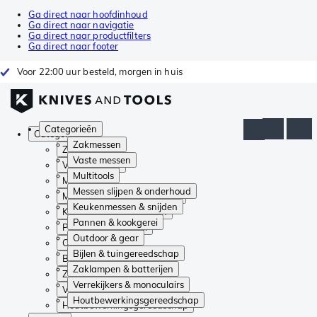
Ga direct naar hoofdinhoud
Ga direct naar navigatie
Ga direct naar productfilters
Ga direct naar footer
Voor 22:00 uur besteld, morgen in huis
Categorieën
Categorieën
Zakmessen
Zakmessen
Vaste messen
Vaste messen
Multitools
Multitools
Messen slijpen & onderhoud
Messen slijpen & onderhoud
Keukenmessen & snijden
Keukenmessen & snijden
Pannen & kookgerei
Pannen & kookgerei
Outdoor & gear
Outdoor & gear
Bijlen & tuingereedschap
Bijlen & tuingereedschap
Zaklampen & batterijen
Zaklampen & batterijen
Verrekijkers & monoculairs
Verrekijkers & monoculairs
Houtbewerkingsgereedschap
Houtbewerkingsgereedschap