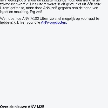
de vliegtuigbouw, maar de laatste maanden ook een trend in de
zakmessenwereld. Het Ultem wordt in dit geval niet uit één stuk
Ultem gefreesd, maar door ANV zelf gegoten aan de hand van
injection moulding. Erg vet!
We hopen de ANV A100 Ultem zo snel mogelijk op voorraad te
hebben! Klik hier voor alle
ANV-producten.
Over de nieuwe ANV M25