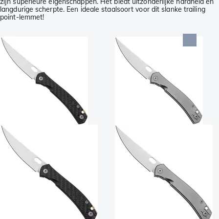
zijn superieure eigenschappen. Het biedt uitzonderlijke hardheid en
langdurige scherpte. Een ideale staalsoort voor dit slanke trailing
point-lemmet!