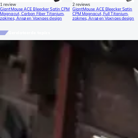
1 review
2 reviews
GiantMouse ACE Bleecker Satin CPM
GiantMouse ACE Bleecker Satin
Magnacut, Carbon Fiber Titanium,
CPM Magnacut, Full Titanium,
zakmes, Ansø en Voxnaes design
zakmes, Ansø en Voxnaes design
Gerelateerde topics