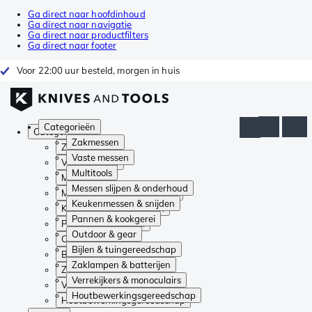
Ga direct naar hoofdinhoud
Ga direct naar navigatie
Ga direct naar productfilters
Ga direct naar footer
Voor 22:00 uur besteld, morgen in huis
Categorieën
Categorieën
Zakmessen
Zakmessen
Vaste messen
Vaste messen
Multitools
Multitools
Messen slijpen & onderhoud
Messen slijpen & onderhoud
Keukenmessen & snijden
Keukenmessen & snijden
Pannen & kookgerei
Pannen & kookgerei
Outdoor & gear
Outdoor & gear
Bijlen & tuingereedschap
Bijlen & tuingereedschap
Zaklampen & batterijen
Zaklampen & batterijen
Verrekijkers & monoculairs
Verrekijkers & monoculairs
Houtbewerkingsgereedschap
Houtbewerkingsgereedschap