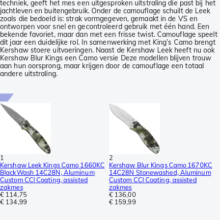
techniek, geeft het mes een uitgesproken uitstraling die past bij het
jachtleven en buitengebruik. Onder de camouflage schuilt de Leek
zoals die bedoeld is: strak vormgegeven, gemaakt in de VS en
ontworpen voor snel en gecontroleerd gebruik met één hand. Een
bekende favoriet, maar dan met een frisse twist. Camouflage speelt
dit jaar een duidelijke rol. In samenwerking met King’s Camo brengt
Kershaw stoere uitvoeringen. Naast de Kershaw Leek heeft nu ook
Kershaw Blur Kings een Camo versie Deze modellen blijven trouw
aan hun oorsprong, maar krijgen door de camouflage een totaal
andere uitstraling.
1
2
Kershaw Leek Kings Camo 1660KC
Kershaw Blur Kings Camo 1670KC
BlackWash 14C28N, Aluminum
14C28N Stonewashed, Aluminum
Custom CCI Coating, assisted
Custom CCI Coating, assisted
zakmes
zakmes
€ 114,75
€ 136,00
€ 134,99
€ 159,99