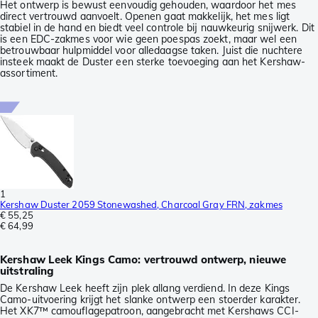
Het ontwerp is bewust eenvoudig gehouden, waardoor het mes
direct vertrouwd aanvoelt. Openen gaat makkelijk, het mes ligt
stabiel in de hand en biedt veel controle bij nauwkeurig snijwerk. Dit
is een EDC-zakmes voor wie geen poespas zoekt, maar wel een
betrouwbaar hulpmiddel voor alledaagse taken. Juist die nuchtere
insteek maakt de Duster een sterke toevoeging aan het Kershaw-
assortiment.
1
Kershaw Duster 2059 Stonewashed, Charcoal Gray FRN, zakmes
€ 55,25
€ 64,99
Kershaw Leek Kings Camo: vertrouwd ontwerp, nieuwe
uitstraling
De Kershaw Leek heeft zijn plek allang verdiend. In deze Kings
Camo-uitvoering krijgt het slanke ontwerp een stoerder karakter.
Het XK7™ camouflagepatroon, aangebracht met Kershaws CCI-