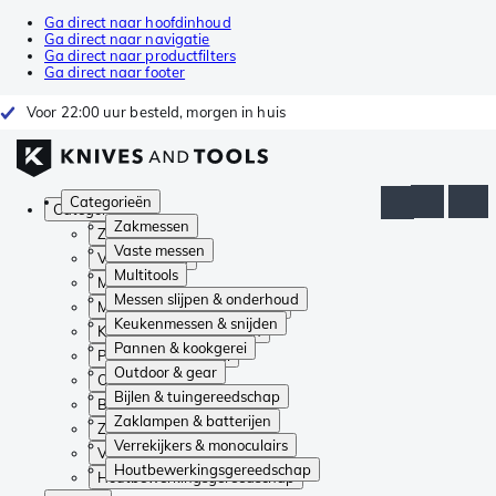
Ga direct naar hoofdinhoud
Ga direct naar navigatie
Ga direct naar productfilters
Ga direct naar footer
Voor 22:00 uur besteld, morgen in huis
Categorieën
Categorieën
Zakmessen
Zakmessen
Vaste messen
Vaste messen
Multitools
Multitools
Messen slijpen & onderhoud
Messen slijpen & onderhoud
Keukenmessen & snijden
Keukenmessen & snijden
Pannen & kookgerei
Pannen & kookgerei
Outdoor & gear
Outdoor & gear
Bijlen & tuingereedschap
Bijlen & tuingereedschap
Zaklampen & batterijen
Zaklampen & batterijen
Verrekijkers & monoculairs
Verrekijkers & monoculairs
Houtbewerkingsgereedschap
Houtbewerkingsgereedschap