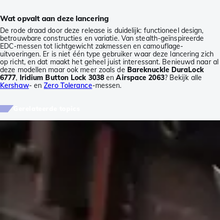
Wat opvalt aan deze lancering
De rode draad door deze release is duidelijk: functioneel design,
betrouwbare constructies en variatie. Van stealth-geïnspireerde
EDC-messen tot lichtgewicht zakmessen en camouflage-
uitvoeringen. Er is niet één type gebruiker waar deze lancering zich
op richt, en dat maakt het geheel juist interessant. Benieuwd naar al
deze modellen maar ook meer zoals de
Bareknuckle DuraLock
6777
,
Iridium Button Lock 3038
en
Airspace 2063
? Bekijk alle
Kershaw
- en
Zero Tolerance
-messen.
Gerelateerde topics