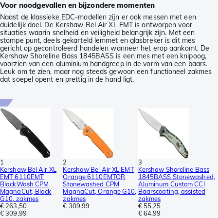
Voor noodgevallen en bijzondere momenten
Naast de klassieke EDC-modellen zijn er ook messen met een
duidelijk doel. De Kershaw Bel Air XL EMT is ontworpen voor
situaties waarin snelheid en veiligheid belangrijk zijn. Met een
stompe punt, deels gekarteld lemmet en glasbreker is dit mes
gericht op gecontroleerd handelen wanneer het erop aankomt. De
Kershaw Shoreline Bass 1845BASS is een mes met een knipoog,
voorzien van een aluminium handgreep in de vorm van een baars.
Leuk om te zien, maar nog steeds gewoon een functioneel zakmes
dat soepel opent en prettig in de hand ligt.
1
2
3
Kershaw Bel Air XL
Kershaw Bel Air XL EMT
Kershaw Shoreline Bass
EMT 6110EMT
Orange 6110EMTOR
1845BASS Stonewashed,
BlackWash CPM
Stonewashed CPM
Aluminum Custom CCI
MagnaCut, Black
MagnaCut, Orange G10,
Baarscoating, assisted
G10, zakmes
zakmes
zakmes
€ 263,50
€ 309,99
€ 55,25
€ 309,99
€ 64,99