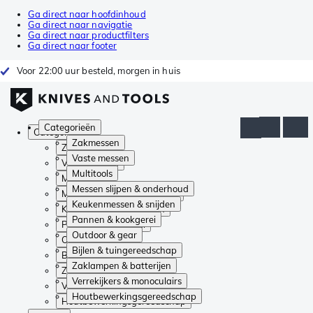
Ga direct naar hoofdinhoud
Ga direct naar navigatie
Ga direct naar productfilters
Ga direct naar footer
Voor 22:00 uur besteld, morgen in huis
Categorieën
Categorieën
Zakmessen
Zakmessen
Vaste messen
Vaste messen
Multitools
Multitools
Messen slijpen & onderhoud
Messen slijpen & onderhoud
Keukenmessen & snijden
Keukenmessen & snijden
Pannen & kookgerei
Pannen & kookgerei
Outdoor & gear
Outdoor & gear
Bijlen & tuingereedschap
Bijlen & tuingereedschap
Zaklampen & batterijen
Zaklampen & batterijen
Verrekijkers & monoculairs
Verrekijkers & monoculairs
Houtbewerkingsgereedschap
Houtbewerkingsgereedschap