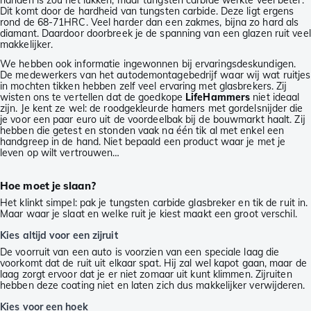
handen is zou het lukken, maar tungsten carbide werkte veel beter.
Dit komt door de hardheid van tungsten carbide. Deze ligt ergens
rond de 68-71HRC. Veel harder dan een zakmes, bijna zo hard als
diamant. Daardoor doorbreek je de spanning van een glazen ruit veel
makkelijker.
We hebben ook informatie ingewonnen bij ervaringsdeskundigen.
De medewerkers van het autodemontagebedrijf waar wij wat ruitjes
in mochten tikken hebben zelf veel ervaring met glasbrekers. Zij
wisten ons te vertellen dat de goedkope
LifeHammers
niet ideaal
zijn. Je kent ze wel: de roodgekleurde hamers met gordelsnijder die
je voor een paar euro uit de voordeelbak bij de bouwmarkt haalt. Zij
hebben die getest en stonden vaak na één tik al met enkel een
handgreep in de hand. Niet bepaald een product waar je met je
leven op wilt vertrouwen…
Hoe moet je slaan?
Het klinkt simpel: pak je tungsten carbide glasbreker en tik de ruit in.
Maar waar je slaat en welke ruit je kiest maakt een groot verschil.
Kies altijd voor een zijruit
De voorruit van een auto is voorzien van een speciale laag die
voorkomt dat de ruit uit elkaar spat. Hij zal wel kapot gaan, maar de
laag zorgt ervoor dat je er niet zomaar uit kunt klimmen. Zijruiten
hebben deze coating niet en laten zich dus makkelijker verwijderen.
Kies voor een hoek