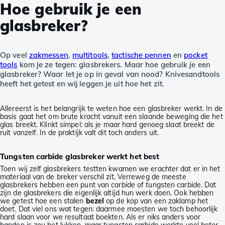
Hoe gebruik je een
glasbreker?
Op veel
zakmessen
,
multitools
,
tactische pennen
en
pocket
tools
kom je ze tegen: glasbrekers. Maar hoe gebruik je een
glasbreker? Waar let je op in geval van nood? Knivesandtools
heeft het getest en wij leggen je uit hoe het zit.
Allereerst is het belangrijk te weten hoe een glasbreker werkt. In de
basis gaat het om brute kracht vanuit een slaande beweging die het
glas breekt. Klinkt simpel: als je maar hard genoeg slaat breekt de
ruit vanzelf. In de praktijk valt dit toch anders uit.
Tungsten carbide glasbreker werkt het best
Toen wij zelf glasbrekers testten kwamen we erachter dat er in het
materiaal van de breker verschil zit. Verreweg de meeste
glasbrekers hebben een punt van
carbide
of
tungsten carbide
. Dat
zijn de glasbrekers die eigenlijk altijd hun werk doen. Ook hebben
we getest hoe een stalen
bezel
op de kop van een zaklamp het
doet. Dat viel ons wat tegen: daarmee moesten we toch behoorlijk
hard slaan voor we resultaat boekten. Als er niks anders voor