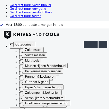
Ga direct naar hoofdinhoud
Ga direct naar navigatie
Ga direct naar productfilters
Ga direct naar footer
Voor 18:00 uur besteld, morgen in huis
Categorieën
Categorieën
Zakmessen
Zakmessen
Vaste messen
Vaste messen
Multitools
Multitools
Messen slijpen & onderhoud
Messen slijpen & onderhoud
Keukenmessen & snijden
Keukenmessen & snijden
Pannen & kookgerei
Pannen & kookgerei
Outdoor & gear
Outdoor & gear
Bijlen & tuingereedschap
Bijlen & tuingereedschap
Zaklampen & batterijen
Zaklampen & batterijen
Verrekijkers & monoculairs
Verrekijkers & monoculairs
Houtbewerkingsgereedschap
Houtbewerkingsgereedschap