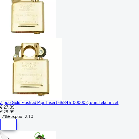
Zippo Gold Flashed Pipe Insert 65845-000002, aanstekerinzet
€ 27,89
€ 29,99
-
7%
Bespaar
2,10