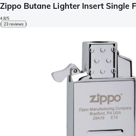
Zippo Butane Lighter Insert Single
4.8/5
(
23 reviews
)