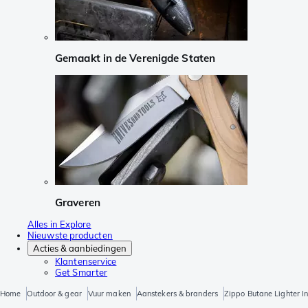
Gemaakt in de Verenigde Staten
Graveren
Alles in Explore
Nieuwste producten
Acties & aanbiedingen
Klantenservice
Get Smarter
Home
Outdoor & gear
Vuur maken
Aanstekers & branders
Zippo Butane Lighter I