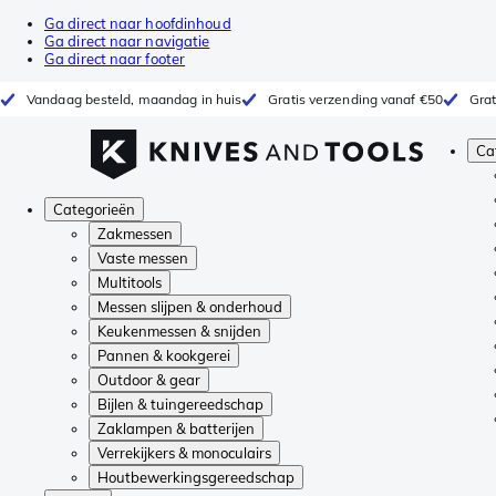
Ga direct naar hoofdinhoud
Ga direct naar navigatie
Ga direct naar footer
Vandaag besteld, maandag in huis
Gratis verzending vanaf €50
Grat
Ca
Categorieën
Zakmessen
Vaste messen
Multitools
Messen slijpen & onderhoud
Keukenmessen & snijden
Pannen & kookgerei
Outdoor & gear
Bijlen & tuingereedschap
Zaklampen & batterijen
Verrekijkers & monoculairs
Houtbewerkingsgereedschap