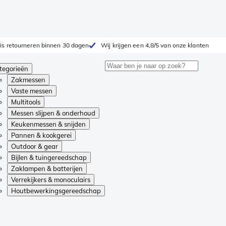
is retourneren binnen 30 dagen
Wij krijgen een 4,8/5 van onze klanten
tegorieën
Zakmessen
Vaste messen
Multitools
Messen slijpen & onderhoud
Keukenmessen & snijden
Pannen & kookgerei
Outdoor & gear
Bijlen & tuingereedschap
Zaklampen & batterijen
Verrekijkers & monoculairs
Houtbewerkingsgereedschap