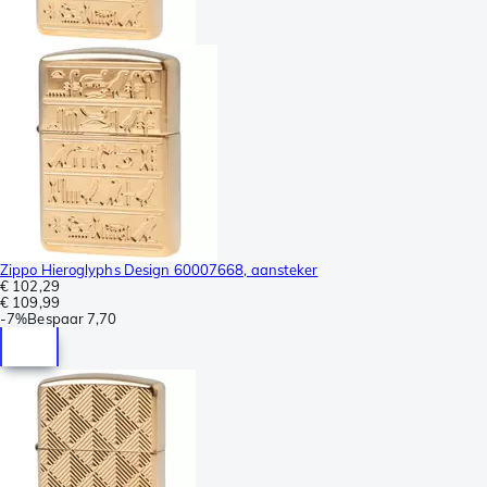
Zippo Hieroglyphs Design 60007668, aansteker
€ 102,29
€ 109,99
-
7%
Bespaar
7,70