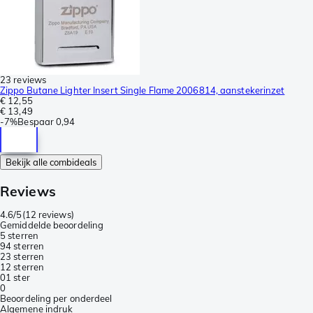
23 reviews
Zippo Butane Lighter Insert Single Flame 2006814, aanstekerinzet
€ 12,55
€ 13,49
-
7%
Bespaar
0,94
Bekijk alle combideals
Reviews
4.6/5
(
12 reviews
)
Gemiddelde beoordeling
5 sterren
9
4 sterren
2
3 sterren
1
2 sterren
0
1 ster
0
Beoordeling per onderdeel
Algemene indruk