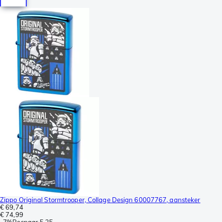
Zippo Original Stormtrooper, Collage Design 60007767, aansteker
€ 69,74
€ 74,99
-
7%
Bespaar
5,25