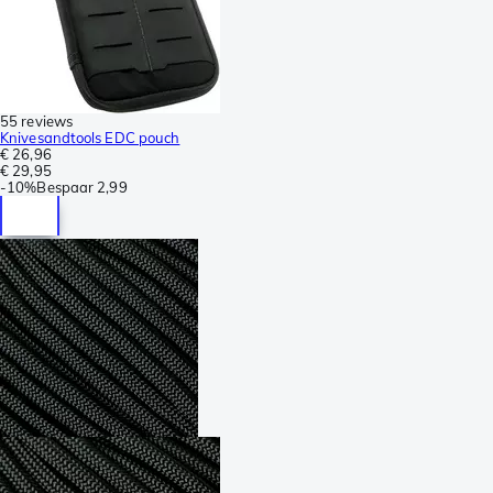
55 reviews
Knivesandtools EDC pouch
€ 26,96
€ 29,95
-
10%
Bespaar
2,99