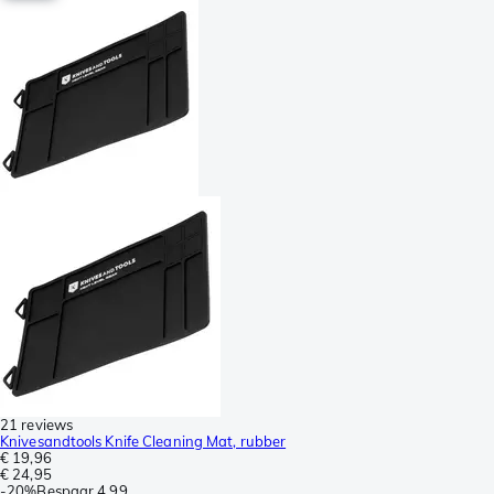
21 reviews
Knivesandtools Knife Cleaning Mat, rubber
€ 19,96
€ 24,95
-
20%
Bespaar
4,99