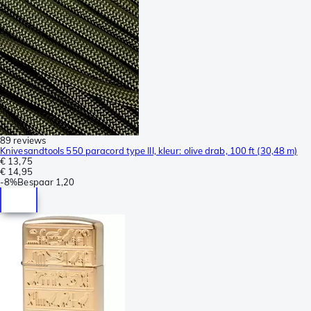
89 reviews
Knivesandtools 550 paracord type III, kleur: olive drab, 100 ft (30,48 m)
€ 13,75
€ 14,95
-
8%
Bespaar
1,20