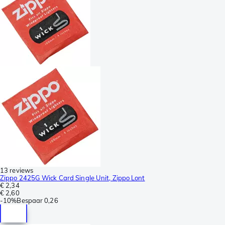
13 reviews
Zippo 2425G Wick Card Single Unit, Zippo Lont
€ 2,34
€ 2,60
-
10%
Bespaar
0,26