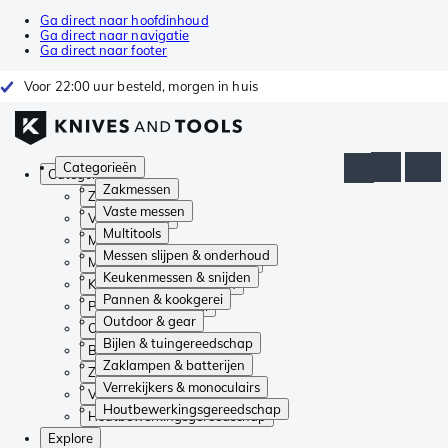
Ga direct naar hoofdinhoud
Ga direct naar navigatie
Ga direct naar footer
Voor 22:00 uur besteld, morgen in huis
Categorieën
Categorieën
Zakmessen
Zakmessen
Vaste messen
Vaste messen
Multitools
Multitools
Messen slijpen & onderhoud
Messen slijpen & onderhoud
Keukenmessen & snijden
Keukenmessen & snijden
Pannen & kookgerei
Pannen & kookgerei
Outdoor & gear
Outdoor & gear
Bijlen & tuingereedschap
Bijlen & tuingereedschap
Zaklampen & batterijen
Zaklampen & batterijen
Verrekijkers & monoculairs
Verrekijkers & monoculairs
Houtbewerkingsgereedschap
Houtbewerkingsgereedschap
Explore