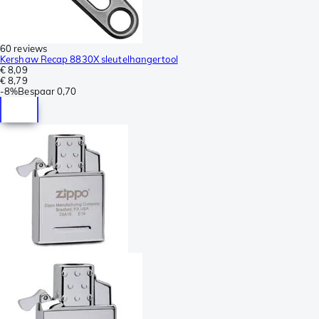
60 reviews
Kershaw Recap 8830X sleutelhangertool
€ 8,09
€ 8,79
-
8%
Bespaar
0,70