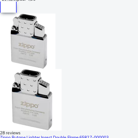
28 reviews
Zippo Butane Lighter Insert Double Flame 65827-000003,