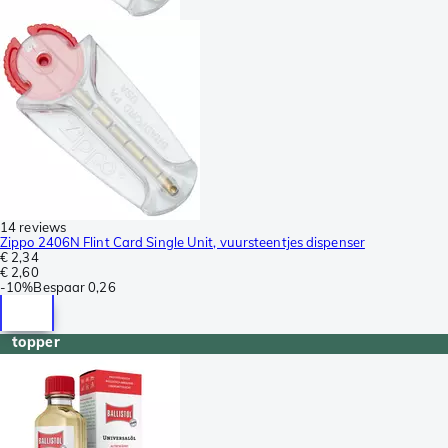
14 reviews
Zippo 2406N Flint Card Single Unit, vuursteentjes dispenser
€ 2,34
€ 2,60
-
10%
Bespaar
0,26
topper