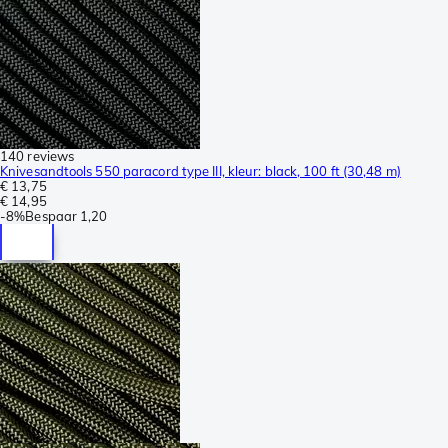
140 reviews
Knivesandtools 550 paracord type III, kleur: black, 100 ft (30,48 m)
€ 13,75
€ 14,95
-
8%
Bespaar
1,20