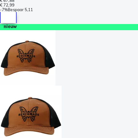
€ 67,88
€ 72,99
-
7%
Bespaar
5,11
nieuw