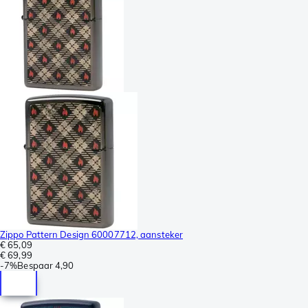
Zippo Pattern Design 60007712, aansteker
€ 65,09
€ 69,99
-
7%
Bespaar
4,90