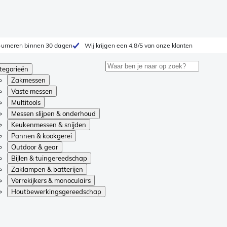
tourneren binnen 30 dagen
Wij krijgen een 4,8/5 van onze klanten
tegorieën
Zakmessen
Vaste messen
Multitools
Messen slijpen & onderhoud
Keukenmessen & snijden
Pannen & kookgerei
Outdoor & gear
Bijlen & tuingereedschap
Zaklampen & batterijen
Verrekijkers & monoculairs
Houtbewerkingsgereedschap