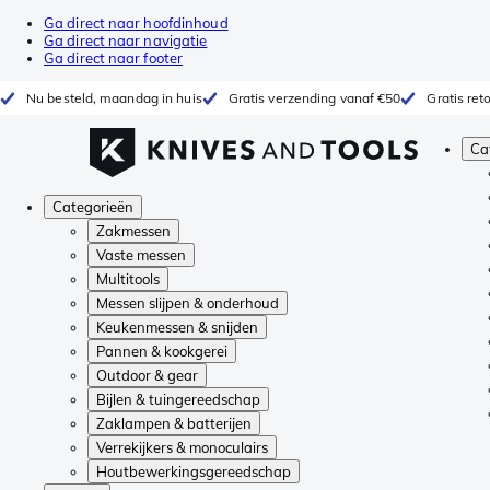
Ga direct naar hoofdinhoud
Ga direct naar navigatie
Ga direct naar footer
Nu besteld, maandag in huis
Gratis verzending vanaf €50
Gratis re
Ca
Categorieën
Zakmessen
Vaste messen
Multitools
Messen slijpen & onderhoud
Keukenmessen & snijden
Pannen & kookgerei
Outdoor & gear
Bijlen & tuingereedschap
Zaklampen & batterijen
Verrekijkers & monoculairs
Houtbewerkingsgereedschap