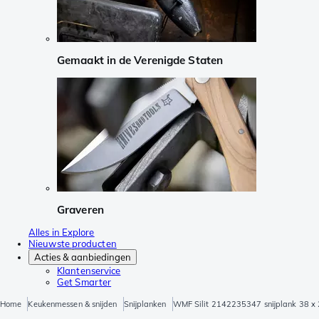
Gemaakt in de Verenigde Staten
Graveren
Alles in Explore
Nieuwste producten
Acties & aanbiedingen
Klantenservice
Get Smarter
Home
Keukenmessen & snijden
Snijplanken
WMF Silit 2142235347 snijplank 38 x 2