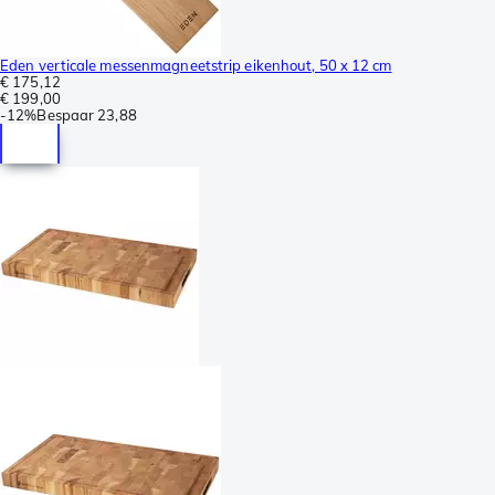
Eden verticale messenmagneetstrip eikenhout, 50 x 12 cm
€ 175,12
€ 199,00
-
12%
Bespaar
23,88