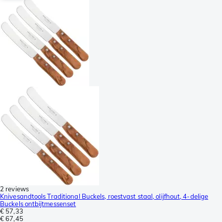
2 reviews
Knivesandtools Traditional Buckels, roestvast staal, olijfhout, 4-delige
Buckels ontbijtmessenset
€ 57,33
€ 67,45