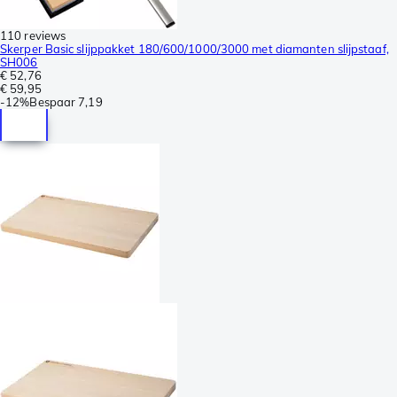
110 reviews
Skerper Basic slijppakket 180/600/1000/3000 met diamanten slijpstaaf,
SH006
€ 52,76
€ 59,95
-
12%
Bespaar
7,19