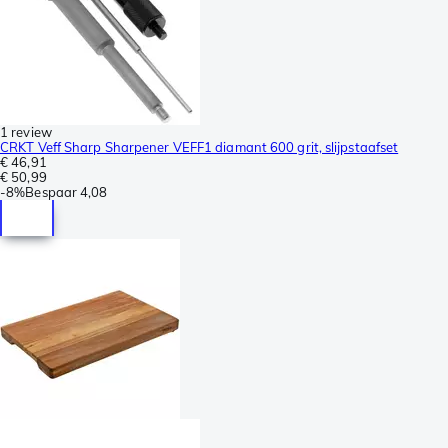
1 review
CRKT Veff Sharp Sharpener VEFF1 diamant 600 grit, slijpstaafset
€ 46,91
€ 50,99
-
8%
Bespaar
4,08