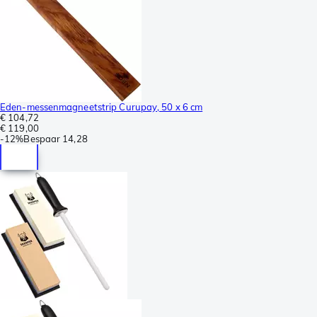
Eden-messenmagneetstrip Curupay, 50 x 6 cm
€ 104,72
€ 119,00
-
12%
Bespaar
14,28