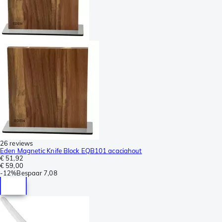
26 reviews
Eden Magnetic Knife Block EQB101 acaciahout
€ 51,92
€ 59,00
-
12%
Bespaar
7,08