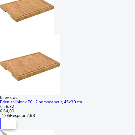
5 reviews
Eden snijplank P012 bamboehout, 45x30 cm
€ 56,32
€ 64,00
-
12%
Bespaar
7,68