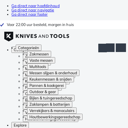
Ga direct naar hoofdinhoud
Ga direct naar navigatie
Ga direct naar footer
Voor 22:00 uur besteld, morgen in huis
Categorieën
Categorieën
Zakmessen
Zakmessen
Vaste messen
Vaste messen
Multitools
Multitools
Messen slijpen & onderhoud
Messen slijpen & onderhoud
Keukenmessen & snijden
Keukenmessen & snijden
Pannen & kookgerei
Pannen & kookgerei
Outdoor & gear
Outdoor & gear
Bijlen & tuingereedschap
Bijlen & tuingereedschap
Zaklampen & batterijen
Zaklampen & batterijen
Verrekijkers & monoculairs
Verrekijkers & monoculairs
Houtbewerkingsgereedschap
Houtbewerkingsgereedschap
Explore