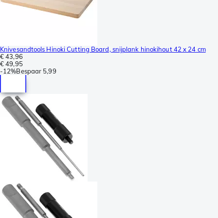
Knivesandtools Hinoki Cutting Board, snijplank hinokihout 42 x 24 cm
€ 43,96
€ 49,95
-
12%
Bespaar
5,99