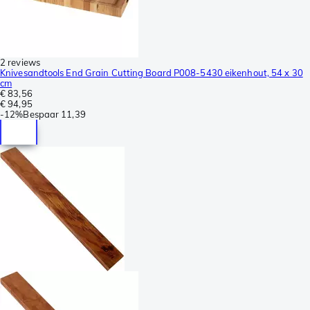
2 reviews
Knivesandtools End Grain Cutting Board P008-5430 eikenhout, 54 x 30
cm
€ 83,56
€ 94,95
-
12%
Bespaar
11,39