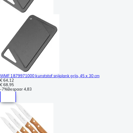
WMF 1879971000 kunststof snijplank grijs, 45 x 30 cm
€ 64,12
€ 68,95
-
7%
Bespaar
4,83