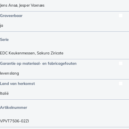
Jens Ansø
,
Jesper Voxnæs
Graveerbaar
ja
Serie
EDC Keukenmessen
,
Sakura Ziricote
Garantie op materiaal- en fabricagefouten
levenslang
Land van herkomst
Italië
Artikelnummer
VPVT7506-02ZI