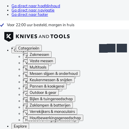
Ga direct naar hoofdinhoud
Ga direct naar navigatie
Ga direct naar footer
Voor 22:00 uur besteld, morgen in huis
Categorieën
Categorieën
Zakmessen
Zakmessen
Vaste messen
Vaste messen
Multitools
Multitools
Messen slijpen & onderhoud
Messen slijpen & onderhoud
Keukenmessen & snijden
Keukenmessen & snijden
Pannen & kookgerei
Pannen & kookgerei
Outdoor & gear
Outdoor & gear
Bijlen & tuingereedschap
Bijlen & tuingereedschap
Zaklampen & batterijen
Zaklampen & batterijen
Verrekijkers & monoculairs
Verrekijkers & monoculairs
Houtbewerkingsgereedschap
Houtbewerkingsgereedschap
Explore