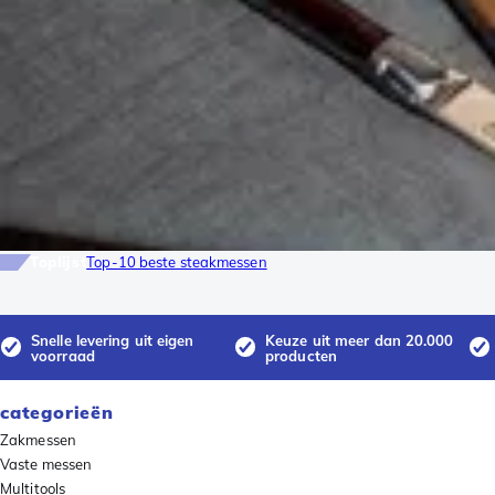
Toplijst
Top-10 beste steakmessen
Snelle levering uit eigen
Keuze uit meer dan 20.000
voorraad
producten
categorieën
Zakmessen
Vaste messen
Multitools