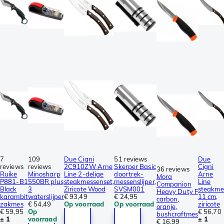
7
109
Due Cigni
51 reviews
Due
reviews
reviews
2C910ZW Arne
Skerper Basic
Cigni
36 reviews
Ruike
Minosharp
Line 2-delige
doortrek-
Arne
Mora
P881-B1
550BR plus
steakmessenset,
messenslijper,
Line
Companion
Black
3
Ziricote Wood
SVSM001
steakme
Heavy Duty F
karambit
waterslijper
€ 93,49
€ 24,95
11 cm,
carbon,
zakmes
€ 54,49
Op voorraad
Op voorraad
ziricote
oranje,
€ 59,95
Op
€ 56,70
bushcraftmes
± 1
voorraad
± 1
€ 16,99