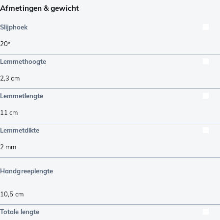
Afmetingen & gewicht
Slijphoek
20º
Lemmethoogte
2,3
cm
Lemmetlengte
11
cm
Lemmetdikte
2
mm
Handgreeplengte
10,5
cm
Totale lengte