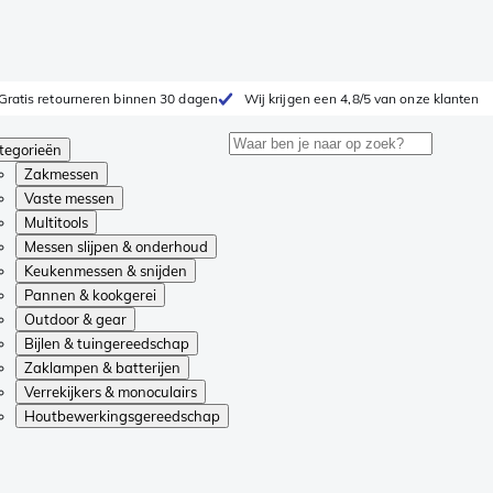
Gratis retourneren binnen 30 dagen
Wij krijgen een 4,8/5 van onze klanten
tegorieën
Zakmessen
Vaste messen
Multitools
Messen slijpen & onderhoud
Keukenmessen & snijden
Pannen & kookgerei
Outdoor & gear
Bijlen & tuingereedschap
Zaklampen & batterijen
Verrekijkers & monoculairs
Houtbewerkingsgereedschap