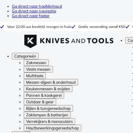
Ga direct naar hoofdinhoud
Ga direct naar navigatie
Ga direct naar footer
Voor 22:00 uur besteld, morgen in huis
Gratis verzending vanaf €50
Ca
Categorieën
Zakmessen
Vaste messen
Multitools
Messen slijpen & onderhoud
Keukenmessen & snijden
Pannen & kookgerei
Outdoor & gear
Bijlen & tuingereedschap
Zaklampen & batterijen
Verrekijkers & monoculairs
Houtbewerkingsgereedschap