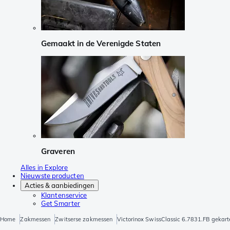
Gemaakt in de Verenigde Staten
Graveren
Alles in Explore
Nieuwste producten
Acties & aanbiedingen
Klantenservice
Get Smarter
Home
Zakmessen
Zwitserse zakmessen
Victorinox SwissClassic 6.7831.FB gekar