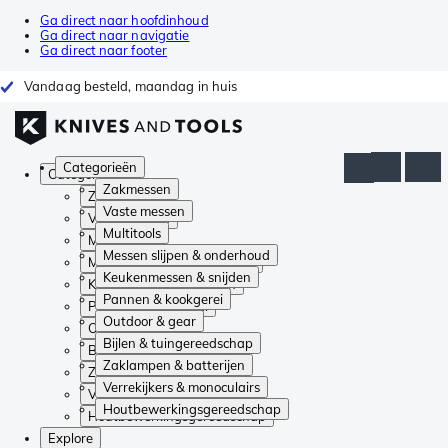
Ga direct naar hoofdinhoud
Ga direct naar navigatie
Ga direct naar footer
Vandaag besteld, maandag in huis
Categorieën
Categorieën
Zakmessen
Zakmessen
Vaste messen
Vaste messen
Multitools
Multitools
Messen slijpen & onderhoud
Messen slijpen & onderhoud
Keukenmessen & snijden
Keukenmessen & snijden
Pannen & kookgerei
Pannen & kookgerei
Outdoor & gear
Outdoor & gear
Bijlen & tuingereedschap
Bijlen & tuingereedschap
Zaklampen & batterijen
Zaklampen & batterijen
Verrekijkers & monoculairs
Verrekijkers & monoculairs
Houtbewerkingsgereedschap
Houtbewerkingsgereedschap
Explore