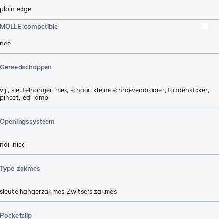
plain edge
MOLLE-compatible
nee
Gereedschappen
vijl
,
sleutelhanger
,
mes
,
schaar
,
kleine schroevendraaier
,
tandenstoker
,
pincet
,
led-lamp
Openingssysteem
nail nick
Type zakmes
sleutelhangerzakmes
,
Zwitsers zakmes
Pocketclip