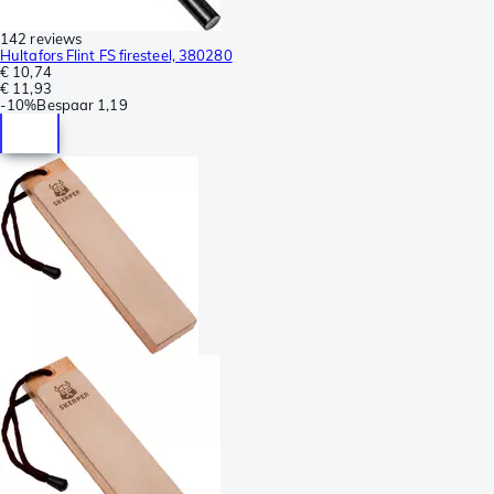
142 reviews
Hultafors Flint FS firesteel, 380280
€ 10,74
€ 11,93
-
10%
Bespaar
1,19