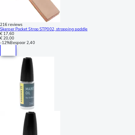
216 reviews
Skerper Pocket Strop STP002, stropping paddle
€ 17,60
€ 20,00
-
12%
Bespaar
2,40