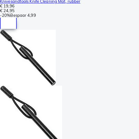
Knivesandtools Knife Cleaning Mat, rubber
€ 19,96
€ 24,95
-
20%
Bespaar
4,99