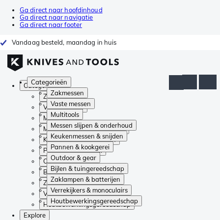
Ga direct naar hoofdinhoud
Ga direct naar navigatie
Ga direct naar footer
Vandaag besteld, maandag in huis
Categorieën
Categorieën
Zakmessen
Zakmessen
Vaste messen
Vaste messen
Multitools
Multitools
Messen slijpen & onderhoud
Messen slijpen & onderhoud
Keukenmessen & snijden
Keukenmessen & snijden
Pannen & kookgerei
Pannen & kookgerei
Outdoor & gear
Outdoor & gear
Bijlen & tuingereedschap
Bijlen & tuingereedschap
Zaklampen & batterijen
Zaklampen & batterijen
Verrekijkers & monoculairs
Verrekijkers & monoculairs
Houtbewerkingsgereedschap
Houtbewerkingsgereedschap
Explore