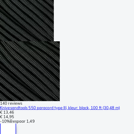
140 reviews
Knivesandtools 550 paracord type III, kleur: black, 100 ft (30,48 m)
€ 13,46
€ 14,95
-
10%
Bespaar
1,49