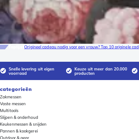
Toplijst
Origineel cadeau nodig voor een vrouw? Top 10 originele ca
Snelle levering uit eigen
Keuze uit meer dan 20.000
voorraad
producten
categorieën
Zakmessen
Vaste messen
Multitools
Slijpen & onderhoud
Keukenmessen & snijden
Pannen & kookgerei
Outdoor & gear