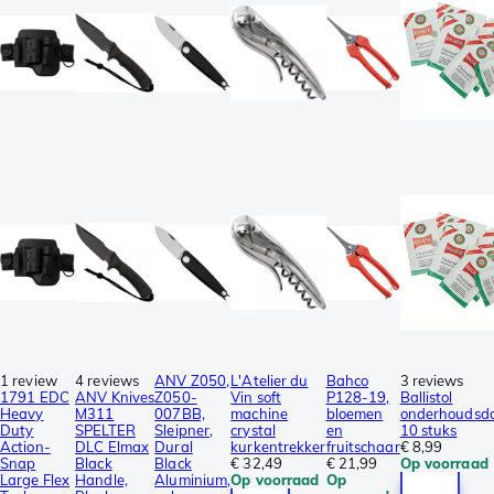
1 review
4 reviews
ANV Z050,
L'Atelier du
Bahco
3 reviews
1791 EDC
ANV Knives
Z050-
Vin soft
P128-19,
Ballistol
Heavy
M311
007BB,
machine
bloemen
onderhoudsdo
Duty
SPELTER
Sleipner,
crystal
en
10 stuks
Action-
DLC Elmax
Dural
kurkentrekker
fruitschaar
€ 8,99
Snap
Black
Black
€ 32,49
€ 21,99
Op voorraad
Large Flex
Handle,
Aluminium,
Op voorraad
Op