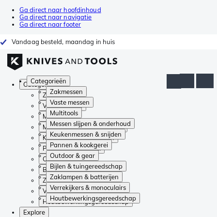
Ga direct naar hoofdinhoud
Ga direct naar navigatie
Ga direct naar footer
Vandaag besteld, maandag in huis
Categorieën
Categorieën
Zakmessen
Zakmessen
Vaste messen
Vaste messen
Multitools
Multitools
Messen slijpen & onderhoud
Messen slijpen & onderhoud
Keukenmessen & snijden
Keukenmessen & snijden
Pannen & kookgerei
Pannen & kookgerei
Outdoor & gear
Outdoor & gear
Bijlen & tuingereedschap
Bijlen & tuingereedschap
Zaklampen & batterijen
Zaklampen & batterijen
Verrekijkers & monoculairs
Verrekijkers & monoculairs
Houtbewerkingsgereedschap
Houtbewerkingsgereedschap
Explore