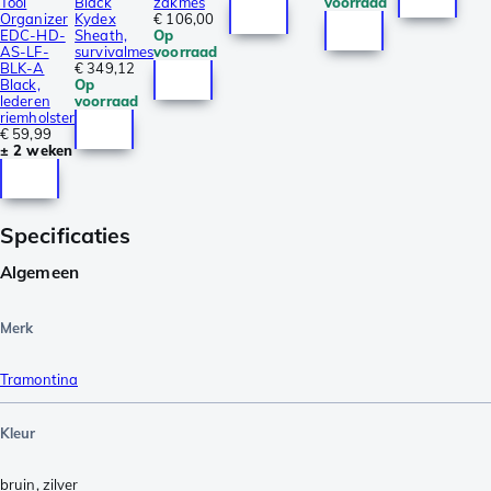
Tool
Black
zakmes
voorraad
Organizer
Kydex
€ 106,00
EDC-HD-
Sheath,
Op
AS-LF-
survivalmes
voorraad
BLK-A
€ 349,12
Black,
Op
lederen
voorraad
riemholster
€ 59,99
± 2 weken
Specificaties
Algemeen
Merk
Tramontina
Kleur
bruin
,
zilver