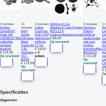
3 reviews
21
3 reviews
Optimus Crux
3 reviews
1 
Gerber
reviews
Lodge
Weekend Cook System
Optimus
St
ComplEAT
Kelly
Cast Iron
8021119,
Polaris
Le
Cook Set
Kettle
Grill L3GP
gasbrander/pannenset
Optifuel
Cl
13658167360
Ultimate
gietijzeren
€ 89,49
gasbrander,
Cu
volledige
Base
grillpan,
Op voorraad
ook voor
Ha
outdoor
Camp Kit
17 cm
andere
Gr
kookset
1,6L
€ 24,90
brandstoffen
12
€ 215,99
stainless
± 3
8019229
th
Op voorraad
ULT-
weken
€ 212,49
vo
BASE
Op
Le
€ 116,99
voorraad
Cl
Op
24
voorraad
€ 
Op
Specificaties
Algemeen