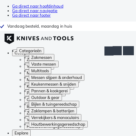
Ga direct naar hoofdinhoud
Ga direct naar navigatie
Ga direct naar footer
Vandaag besteld, maandag in huis
Categorieën
Categorieën
Zakmessen
Zakmessen
Vaste messen
Vaste messen
Multitools
Multitools
Messen slijpen & onderhoud
Messen slijpen & onderhoud
Keukenmessen & snijden
Keukenmessen & snijden
Pannen & kookgerei
Pannen & kookgerei
Outdoor & gear
Outdoor & gear
Bijlen & tuingereedschap
Bijlen & tuingereedschap
Zaklampen & batterijen
Zaklampen & batterijen
Verrekijkers & monoculairs
Verrekijkers & monoculairs
Houtbewerkingsgereedschap
Houtbewerkingsgereedschap
Explore