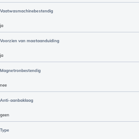
Vaatwasmachinebestendig
ja
Voorzien van maataanduiding
ja
Magnetronbestendig
nee
Anti-aanbaklaag
geen
Type