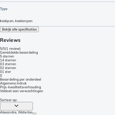
Type
kookpan
,
koekenpan
Bekijk alle specificaties
Reviews
5/5
(
1 review
)
Gemiddelde beoordeling
5 sterren
1
4 sterren
0
3 sterren
0
2 sterren
0
1 ster
0
Beoordeling per onderdeel
Algemene indruk
Prijs-kwaliteitsverhouding
Voldoet aan verwachtingen
Sorteer op
:
Alexandre
, Waterloo