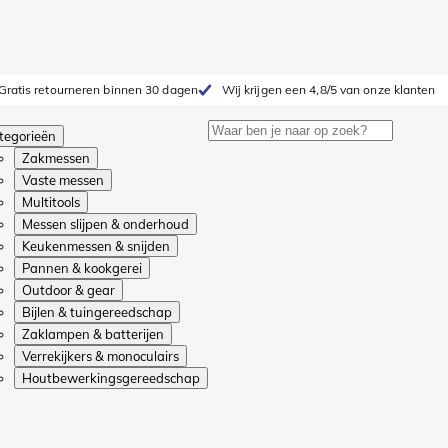
Gratis retourneren binnen 30 dagen
Wij krijgen een 4,8/5 van onze klanten
tegorieën
Zakmessen
Vaste messen
Multitools
Messen slijpen & onderhoud
Keukenmessen & snijden
Pannen & kookgerei
Outdoor & gear
Bijlen & tuingereedschap
Zaklampen & batterijen
Verrekijkers & monoculairs
Houtbewerkingsgereedschap