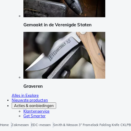
Gemaakt in de Verenigde Staten
Graveren
Alles in Explore
Nieuwste producten
Acties & aanbiedingen
Klantenservice
Get Smarter
Home
Zakmessen
EDC-messen
Smith & Wesson 3” Framelock Folding Knife CKLP