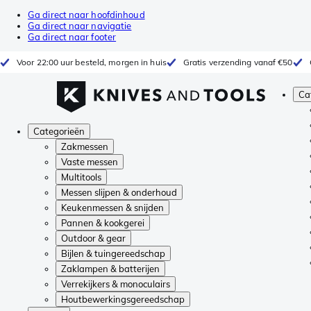
Ga direct naar hoofdinhoud
Ga direct naar navigatie
Ga direct naar footer
Voor 22:00 uur besteld, morgen in huis
Gratis verzending vanaf €50
Ca
Categorieën
Zakmessen
Vaste messen
Multitools
Messen slijpen & onderhoud
Keukenmessen & snijden
Pannen & kookgerei
Outdoor & gear
Bijlen & tuingereedschap
Zaklampen & batterijen
Verrekijkers & monoculairs
Houtbewerkingsgereedschap