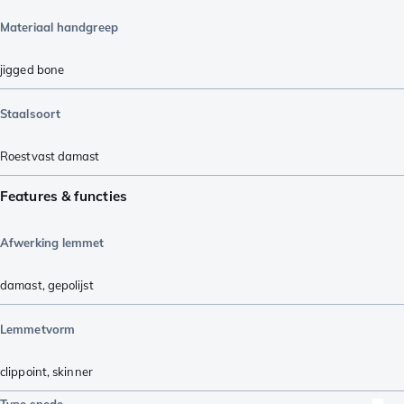
Materiaal handgreep
jigged bone
Staalsoort
Roestvast damast
Features & functies
Afwerking lemmet
damast
,
gepolijst
Lemmetvorm
clippoint
,
skinner
Type snede