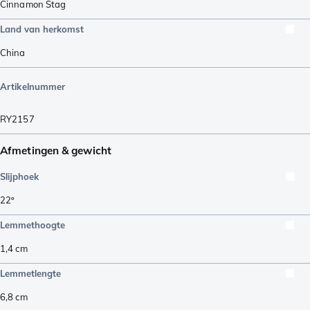
Cinnamon Stag
Land van herkomst
China
Artikelnummer
RY2157
Afmetingen & gewicht
Slijphoek
22º
Lemmethoogte
1,4
cm
Lemmetlengte
6,8
cm