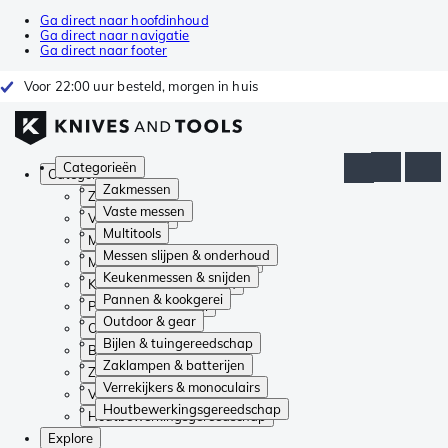
Ga direct naar hoofdinhoud
Ga direct naar navigatie
Ga direct naar footer
Voor 22:00 uur besteld, morgen in huis
Categorieën
Categorieën
Zakmessen
Zakmessen
Vaste messen
Vaste messen
Multitools
Multitools
Messen slijpen & onderhoud
Messen slijpen & onderhoud
Keukenmessen & snijden
Keukenmessen & snijden
Pannen & kookgerei
Pannen & kookgerei
Outdoor & gear
Outdoor & gear
Bijlen & tuingereedschap
Bijlen & tuingereedschap
Zaklampen & batterijen
Zaklampen & batterijen
Verrekijkers & monoculairs
Verrekijkers & monoculairs
Houtbewerkingsgereedschap
Houtbewerkingsgereedschap
Explore