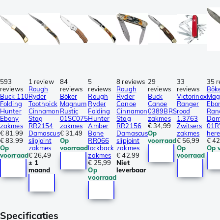
593
1 review
84
5
8 reviews
29
33
35 r
reviews
Rough
reviews
reviews
Rough
reviews
reviews
Bök
Buck 110
Ryder
Böker
Rough
Ryder
Buck
Victorinox
Ma
Folding
Toothpick
Magnum
Ryder
Canoe
Canoe
Ranger
Ebo
Hunter
Cinnamon
Rustic
Folding
Cinnamon
0389BRS
rood
Ran
Ebony
Stag
01SC075
Hunter
Stag
zakmes
1.3763
Dam
zakmes
RR2154
zakmes
Amber
RR2156
€ 34,99
Zwitsers
01R
€ 81,99
Damascus
€ 31,49
Bone
Damascus
Op
zakmes
her
€ 83,99
slipjoint
Op
RR066
slipjoint
voorraad
€ 56,99
€ 42
Op
zakmes
voorraad
lockback
zakmes
Op
Op 
voorraad
€ 26,49
zakmes
€ 42,99
voorraad
± 1
€ 25,99
Niet
maand
Op
leverbaar
voorraad
Specificaties