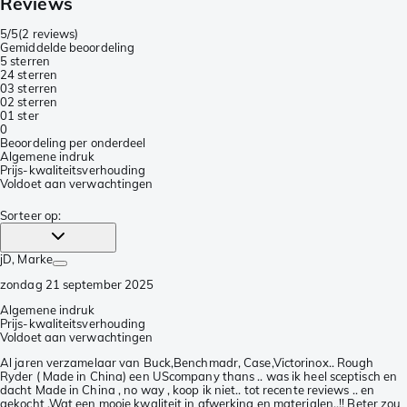
Reviews
5/5
(
2 reviews
)
Gemiddelde beoordeling
5 sterren
2
4 sterren
0
3 sterren
0
2 sterren
0
1 ster
0
Beoordeling per onderdeel
Algemene indruk
Prijs-kwaliteitsverhouding
Voldoet aan verwachtingen
Sorteer op
:
jD
, Marke
zondag 21 september 2025
Algemene indruk
Prijs-kwaliteitsverhouding
Voldoet aan verwachtingen
Al jaren verzamelaar van Buck,Benchmadr, Case,Victorinox.. Rough
Ryder ( Made in China) een UScompany thans .. was ik heel sceptisch en
dacht Made in China , no way , koop ik niet.. tot recente reviews .. en
gekocht .Wat een mooie kwaliteit in afwerking en materialen..!! Beter zou