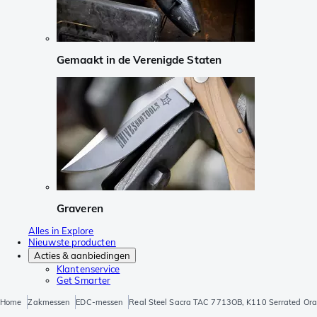
Gemaakt in de Verenigde Staten
Graveren
Alles in Explore
Nieuwste producten
Acties & aanbiedingen
Klantenservice
Get Smarter
Home
Zakmessen
EDC-messen
Real Steel Sacra TAC 7713OB, K110 Serrated Or