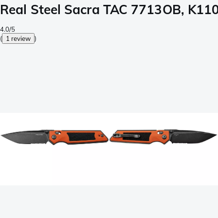
Real Steel Sacra TAC 7713OB, K110
4.0/5
(
1 review
)