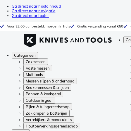
Ga direct naar hoofdinhoud
Ga direct naar navigatie
Ga direct naar footer
Voor 22:00 uur besteld, morgen in huis
Gratis verzending vanaf €50
Ca
Categorieën
Zakmessen
Vaste messen
Multitools
Messen slijpen & onderhoud
Keukenmessen & snijden
Pannen & kookgerei
Outdoor & gear
Bijlen & tuingereedschap
Zaklampen & batterijen
Verrekijkers & monoculairs
Houtbewerkingsgereedschap