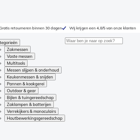
Gratis retourneren binnen 30 dagen
Wij krijgen een 4,8/5 van onze klanten
tegorieën
Zakmessen
Vaste messen
Multitools
Messen slijpen & onderhoud
Keukenmessen & snijden
Pannen & kookgerei
Outdoor & gear
Bijlen & tuingereedschap
Zaklampen & batterijen
Verrekijkers & monoculairs
Houtbewerkingsgereedschap