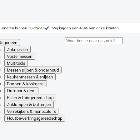
tourneren binnen 30 dagen
Wij krijgen een 4,8/5 van onze klanten
tegorieën
Zakmessen
Vaste messen
Multitools
Messen slijpen & onderhoud
Keukenmessen & snijden
Pannen & kookgerei
Outdoor & gear
Bijlen & tuingereedschap
Zaklampen & batterijen
Verrekijkers & monoculairs
Houtbewerkingsgereedschap