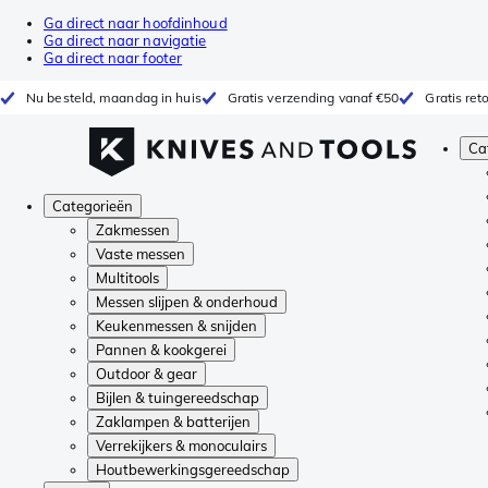
Ga direct naar hoofdinhoud
Ga direct naar navigatie
Ga direct naar footer
Nu besteld, maandag in huis
Gratis verzending vanaf €50
Gratis re
Ca
Categorieën
Zakmessen
Vaste messen
Multitools
Messen slijpen & onderhoud
Keukenmessen & snijden
Pannen & kookgerei
Outdoor & gear
Bijlen & tuingereedschap
Zaklampen & batterijen
Verrekijkers & monoculairs
Houtbewerkingsgereedschap