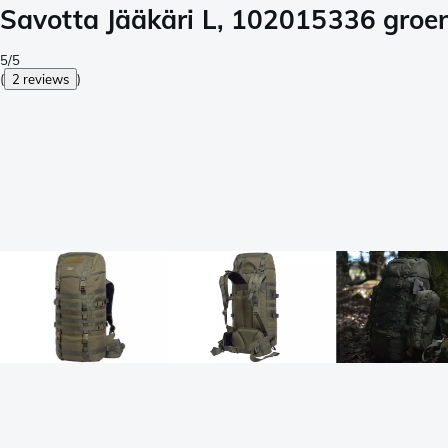
Savotta Jääkäri L, 102015336 groen,
5/5
(
2 reviews
)