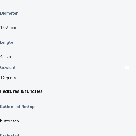
Diameter
1,02
mm
Lengte
4,4
cm
Gewicht
12
gram
Features & functies
Button- of flattop
buttontop
Protected