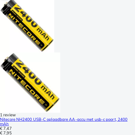
1 review
Nitecore NH2400 USB-C oplaadbare AA-accu met usb-c poort, 2400
mAh
€ 7,47
€ 7,95