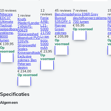
10 reviews
12
45 reviews
7 reviews
1
Nitecore
reviews
Benchmade
Fenix E06R Grey
re
1 review
EDC37
Fenix
Bugout
sleutelhangerzaklamp,
Ni
Knafs
Ultimate
ARB-
535GRY-1
700 lumen
N
(Neder)Lander
Tactical,
L21-
Ranger
€ 55,95
Po
2 KNAFS-
oplaadbare
5000
Green
Op voorraad
Po
00629
zaklamp,
21700
zakmes
z
Stonewashed
8000
Li-ion
€ 205,99
€ 
Moondust PVD
lumen
accu,
Op
O
S35VN,
€ 139,95
5000
voorraad
v
Stroopwafel
Op
mAh
Scales,
voorraad
€ 23,95
Knivesandtools
Op
Exclusive
voorraad
zakmes, Ben
Petersen
design
€ 234,00
Op voorraad
Specificaties
Algemeen