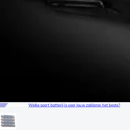
Keuzehulp
Welke soort batterij is voor jouw zaklamp het beste?