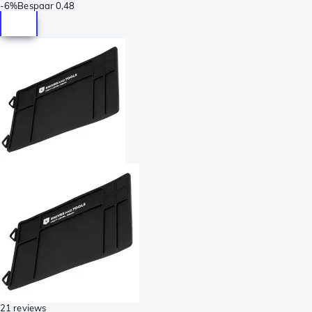
-
6%
Bespaar
0,48
21 reviews