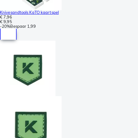
Knivesandtools KaTO kaartspel
€ 7,96
€ 9,95
-
20%
Bespaar
1,99