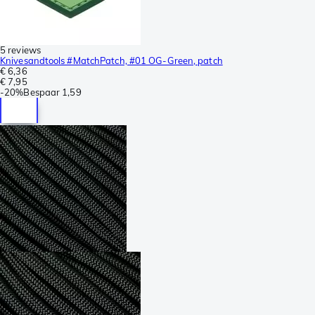
5 reviews
Knivesandtools #MatchPatch, #01 OG-Green, patch
€ 6,36
€ 7,95
-
20%
Bespaar
1,59