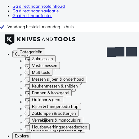
Ga direct naar hoofdinhoud
Ga direct naar navigatie
Ga direct naar footer
Vandaag besteld, maandag in huis
Categorieën
Categorieën
Zakmessen
Zakmessen
Vaste messen
Vaste messen
Multitools
Multitools
Messen slijpen & onderhoud
Messen slijpen & onderhoud
Keukenmessen & snijden
Keukenmessen & snijden
Pannen & kookgerei
Pannen & kookgerei
Outdoor & gear
Outdoor & gear
Bijlen & tuingereedschap
Bijlen & tuingereedschap
Zaklampen & batterijen
Zaklampen & batterijen
Verrekijkers & monoculairs
Verrekijkers & monoculairs
Houtbewerkingsgereedschap
Houtbewerkingsgereedschap
Explore