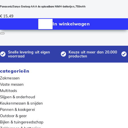
Panasonic/Sanyo Eneloop AAA 4x oplaadbare NiMH-batterijen, 750mAh
€ 15,49
In winkelwagen
Snelle levering uit eigen
Keuze uit meer dan 20.000
voorraad
producten
categorieën
Zakmessen
Vaste messen
Multitools
Slijpen & onderhoud
Keukenmessen & snijden
Pannen & kookgerei
Outdoor & gear
Bijlen & tuingereedschap