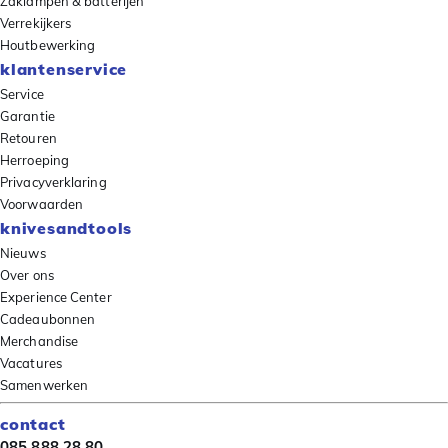
Zaklampen & batterijen
Verrekijkers
Houtbewerking
klantenservice
Service
Garantie
Retouren
Herroeping
Privacyverklaring
Voorwaarden
knivesandtools
Nieuws
Over ons
Experience Center
Cadeaubonnen
Merchandise
Vacatures
Samenwerken
contact
085 888 28 80