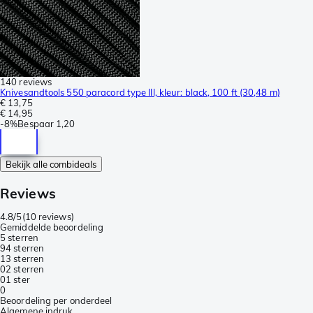
140 reviews
Knivesandtools 550 paracord type III, kleur: black, 100 ft (30,48 m)
€ 13,75
€ 14,95
-
8%
Bespaar
1,20
Bekijk alle combideals
Reviews
4.8/5
(
10 reviews
)
Gemiddelde beoordeling
5 sterren
9
4 sterren
1
3 sterren
0
2 sterren
0
1 ster
0
Beoordeling per onderdeel
Algemene indruk