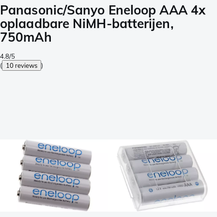
Panasonic/Sanyo Eneloop AAA 4x
oplaadbare NiMH-batterijen,
750mAh
4.8/5
(
10 reviews
)