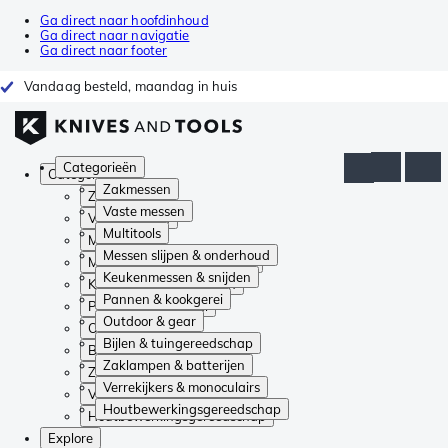
Ga direct naar hoofdinhoud
Ga direct naar navigatie
Ga direct naar footer
Vandaag besteld, maandag in huis
Categorieën
Categorieën
Zakmessen
Zakmessen
Vaste messen
Vaste messen
Multitools
Multitools
Messen slijpen & onderhoud
Messen slijpen & onderhoud
Keukenmessen & snijden
Keukenmessen & snijden
Pannen & kookgerei
Pannen & kookgerei
Outdoor & gear
Outdoor & gear
Bijlen & tuingereedschap
Bijlen & tuingereedschap
Zaklampen & batterijen
Zaklampen & batterijen
Verrekijkers & monoculairs
Verrekijkers & monoculairs
Houtbewerkingsgereedschap
Houtbewerkingsgereedschap
Explore