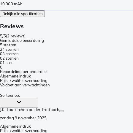
10.000
mAh
Bekijk alle specificaties
Reviews
5/5
(
2 reviews
)
Gemiddelde beoordeling
5 sterren
2
4 sterren
0
3 sterren
0
2 sterren
0
1 ster
0
Beoordeling per onderdeel
Algemene indruk
Prijs-kwaliteitsverhouding
Voldoet aan verwachtingen
Sorteer op
:
J.K
, Taufkirchen an der Trattnach
zondag 9 november 2025
Algemene indruk
Prijs-kwaliteitsverhouding