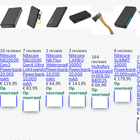
10 reviews
7 reviews
1 review
3 reviews
6 reviews
Nitecore
Nitecore
Nitecore
Nitecore
Nitecore
164
1
NB20000
NB10000
NB Plus
CARBO
SUMMIT
reviews
C
Gen3
Gen4 Ultra
Waterproof
20000
20000
Hultafors
E
Powerbank,
Lightweight
Powerbank,
Powerbank,
Powerbank,
trekkingbijl
U
20.000
Powerbank,
10.000
20.000
20.000mAh
H 006 SV,
C
mAh
10.000
mAh
mAh
€ 179,95
840025
G
€ 119,95
mAh
€ 64,95
€ 143,95
Op
€ 69,99
A
Op
€ 83,95
Op
Op
voorraad
Op
S
voorraad
Op
voorraad
voorraad
voorraad
B
voorraad
P
B
z
€
±