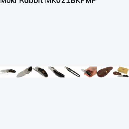
Moki Rabbit MK021BKPMP