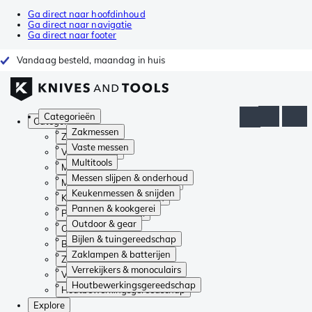
Ga direct naar hoofdinhoud
Ga direct naar navigatie
Ga direct naar footer
Vandaag besteld, maandag in huis
Categorieën
Categorieën
Zakmessen
Zakmessen
Vaste messen
Vaste messen
Multitools
Multitools
Messen slijpen & onderhoud
Messen slijpen & onderhoud
Keukenmessen & snijden
Keukenmessen & snijden
Pannen & kookgerei
Pannen & kookgerei
Outdoor & gear
Outdoor & gear
Bijlen & tuingereedschap
Bijlen & tuingereedschap
Zaklampen & batterijen
Zaklampen & batterijen
Verrekijkers & monoculairs
Verrekijkers & monoculairs
Houtbewerkingsgereedschap
Houtbewerkingsgereedschap
Explore