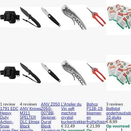
1 review
4 reviews
ANV Z050,
L'Atelier du
Bahco
3 reviews
1791 EDC
ANV Knives
Z050-
Vin soft
P128-19,
Ballistol
Heavy
M311
007BB,
machine
bloemen
onderhoudsdo
Duty
SPELTER
Sleipner,
crystal
en
10 stuks
Action-
DLC Elmax
Dural
kurkentrekker
fruitschaar
€ 8,99
Snap
Black
Black
€ 32,49
€ 21,99
Op voorraad
Large Flex
Handle,
Aluminium,
Op voorraad
Op