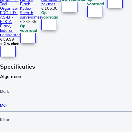
Tool
Black
zakmes
voorraad
Organizer
Kydex
€ 106,00
EDC-HD-
Sheath,
Op
AS-LF-
survivalmes
voorraad
BLK-A
€ 349,35
Black,
Op
lederen
voorraad
riemholster
€ 59,99
± 2 weken
Specificaties
Algemeen
Merk
Moki
Kleur