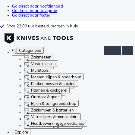
Ga direct naar hoofdinhoud
Ga direct naar navigatie
Ga direct naar footer
Voor 22:00 uur besteld, morgen in huis
Categorieën
Categorieën
Zakmessen
Zakmessen
Vaste messen
Vaste messen
Multitools
Multitools
Messen slijpen & onderhoud
Messen slijpen & onderhoud
Keukenmessen & snijden
Keukenmessen & snijden
Pannen & kookgerei
Pannen & kookgerei
Outdoor & gear
Outdoor & gear
Bijlen & tuingereedschap
Bijlen & tuingereedschap
Zaklampen & batterijen
Zaklampen & batterijen
Verrekijkers & monoculairs
Verrekijkers & monoculairs
Houtbewerkingsgereedschap
Houtbewerkingsgereedschap
Explore