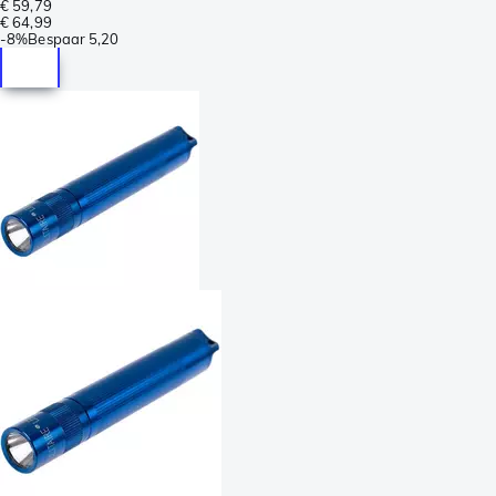
€ 59,79
€ 64,99
-
8%
Bespaar
5,20