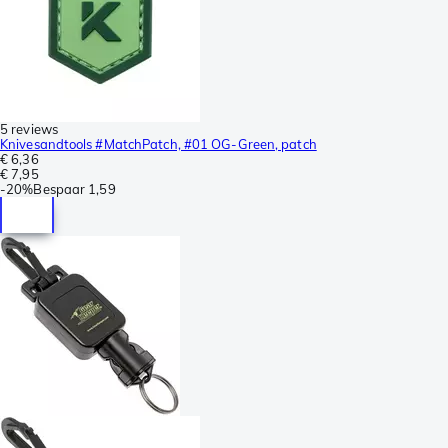
5 reviews
Knivesandtools #MatchPatch, #01 OG-Green, patch
€ 6,36
€ 7,95
-
20%
Bespaar
1,59