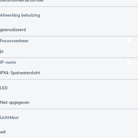
Afwerking behuizing
geanodizeerd
Focusseerbaar
ja
IP-norm
IPX4: Spatwaterdicht
LED
Niet opgegeven
Lichtkleur
wit