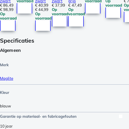
zwart
voorraad
zwart
zwart
grijs
voorraad
Op
€ 
€ 86,49
€ 40,99
€ 37,99
€ 47,49
voorraad
O
€ 98,99
€ 44,99
Op
Op
vo
Op
Op
voorraad
voorraad
voorraad
voorraad
Specificaties
Algemeen
Merk
Maglite
Kleur
blauw
Garantie op materiaal- en fabricagefouten
10 jaar