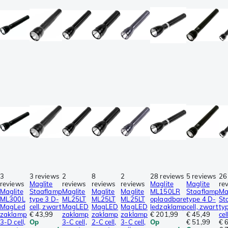
3
3 reviews
2
8
2
28 reviews
5 reviews
26
reviews
Maglite
reviews
reviews
reviews
Maglite
Maglite
re
Maglite
Staaflamp
Maglite
Maglite
Maglite
ML150LR
Staaflamp
Ma
ML300L
type 3 D-
ML25LT
ML25LT
ML25LT
oplaadbare
type 4 D-
St
MagLed
cell, zwart
MagLED
MagLED
MagLED
ledzaklamp
cell, zwart
ty
zaklamp
€ 43,99
zaklamp
zaklamp
zaklamp
€ 201,99
€ 45,49
cel
3-D cell,
Op
3-C cell,
2-C cell,
3-C cell,
Op
€ 51,99
€ 