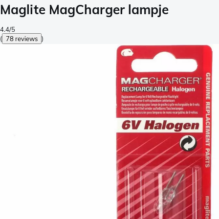
Maglite MagCharger lampje
4.4/5
(
78 reviews
)