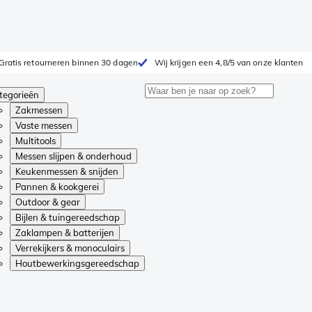
Gratis retourneren binnen 30 dagen
Wij krijgen een 4,8/5 van onze klanten
tegorieën
Zakmessen
Vaste messen
Multitools
Messen slijpen & onderhoud
Keukenmessen & snijden
Pannen & kookgerei
Outdoor & gear
Bijlen & tuingereedschap
Zaklampen & batterijen
Verrekijkers & monoculairs
Houtbewerkingsgereedschap