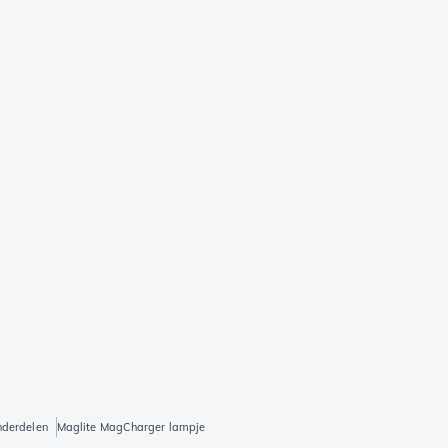
nderdelen
Maglite MagCharger lampje