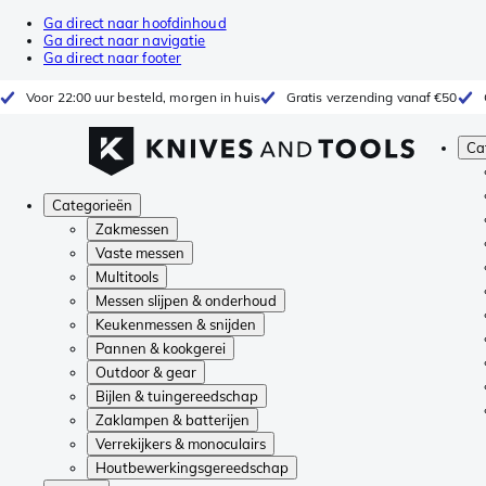
Ga direct naar hoofdinhoud
Ga direct naar navigatie
Ga direct naar footer
Voor 22:00 uur besteld, morgen in huis
Gratis verzending vanaf €50
Ca
Categorieën
Zakmessen
Vaste messen
Multitools
Messen slijpen & onderhoud
Keukenmessen & snijden
Pannen & kookgerei
Outdoor & gear
Bijlen & tuingereedschap
Zaklampen & batterijen
Verrekijkers & monoculairs
Houtbewerkingsgereedschap