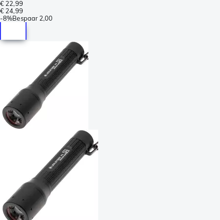
€ 22,99
€ 24,99
-
8%
Bespaar
2,00