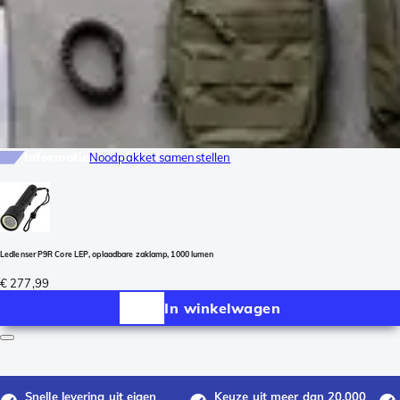
Informatie
Noodpakket samenstellen
Ledlenser P9R Core LEP, oplaadbare zaklamp, 1000 lumen
€ 277,99
In winkelwagen
Snelle levering uit eigen
Keuze uit meer dan 20.000