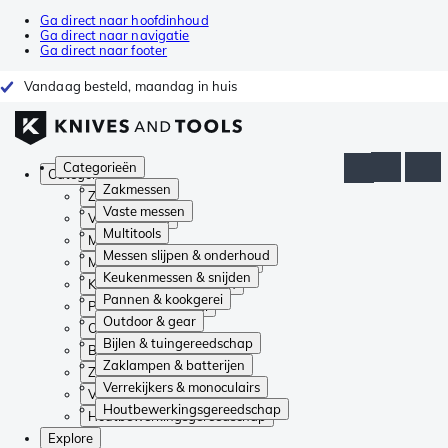
Ga direct naar hoofdinhoud
Ga direct naar navigatie
Ga direct naar footer
Vandaag besteld, maandag in huis
Categorieën
Categorieën
Zakmessen
Zakmessen
Vaste messen
Vaste messen
Multitools
Multitools
Messen slijpen & onderhoud
Messen slijpen & onderhoud
Keukenmessen & snijden
Keukenmessen & snijden
Pannen & kookgerei
Pannen & kookgerei
Outdoor & gear
Outdoor & gear
Bijlen & tuingereedschap
Bijlen & tuingereedschap
Zaklampen & batterijen
Zaklampen & batterijen
Verrekijkers & monoculairs
Verrekijkers & monoculairs
Houtbewerkingsgereedschap
Houtbewerkingsgereedschap
Explore