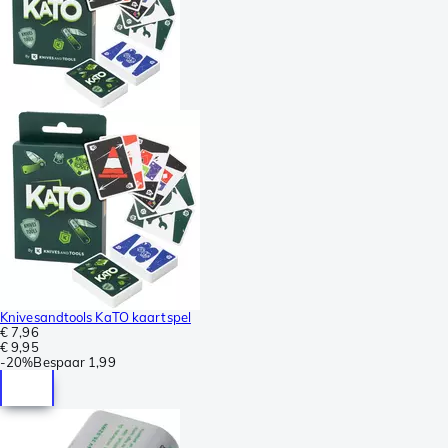
Knivesandtools KaTO kaartspel
€ 7,96
€ 9,95
-
20%
Bespaar
1,99