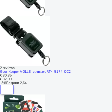
2 reviews
Gear Keeper MOLLE retractor, RT4-5174-QC2
€ 30,35
€ 32,99
-
8%
Bespaar
2,64