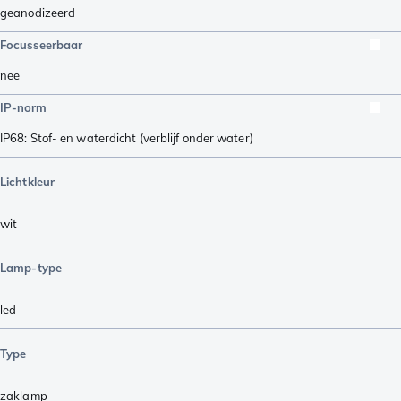
geanodizeerd
Focusseerbaar
nee
IP-norm
IP68: Stof- en waterdicht (verblijf onder water)
Lichtkleur
wit
Lamp-type
led
Type
zaklamp