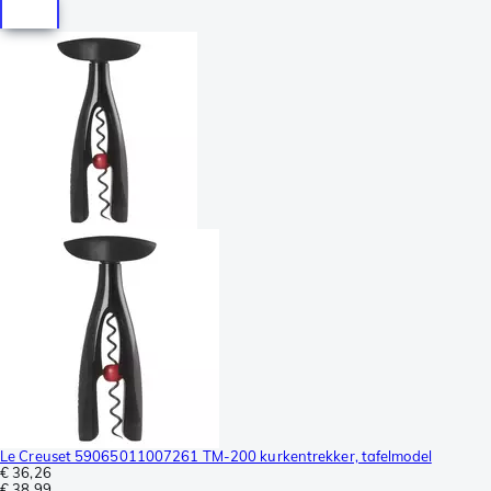
Le Creuset 59065011007261 TM-200 kurkentrekker, tafelmodel
€ 36,26
€ 38,99