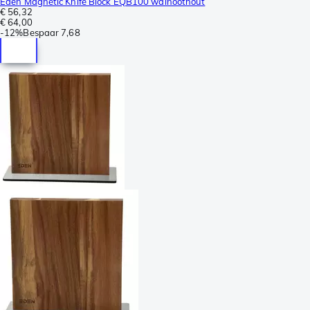
Eden Magnetic Knife Block EQB100 walnoothout
€ 56,32
€ 64,00
-
12%
Bespaar
7,68