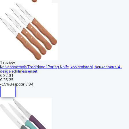
1 review
Knivesandtools Traditional Paring Knife, koolstofstaal, beukenhout, 4-
delige schilmessenset
€ 22,31
€ 26,25
-
15%
Bespaar
3,94