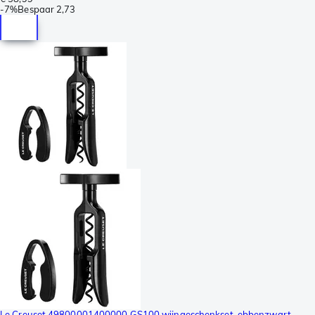
-
7%
Bespaar
2,73
Le Creuset 49800001400000 GS100 wijngeschenkset, ebbenzwart