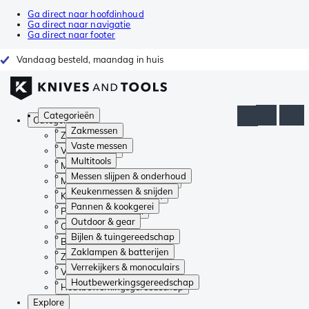
Ga direct naar hoofdinhoud
Ga direct naar navigatie
Ga direct naar footer
Vandaag besteld, maandag in huis
Categorieën
Categorieën
Zakmessen
Zakmessen
Vaste messen
Vaste messen
Multitools
Multitools
Messen slijpen & onderhoud
Messen slijpen & onderhoud
Keukenmessen & snijden
Keukenmessen & snijden
Pannen & kookgerei
Pannen & kookgerei
Outdoor & gear
Outdoor & gear
Bijlen & tuingereedschap
Bijlen & tuingereedschap
Zaklampen & batterijen
Zaklampen & batterijen
Verrekijkers & monoculairs
Verrekijkers & monoculairs
Houtbewerkingsgereedschap
Houtbewerkingsgereedschap
Explore