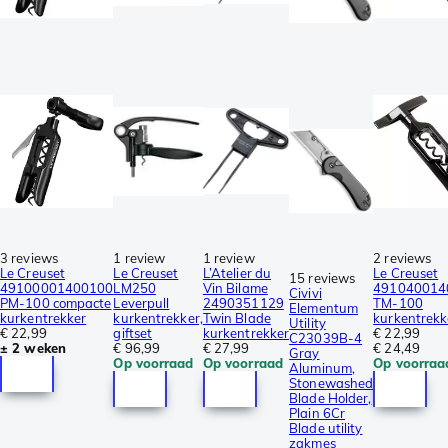
3 reviews
1 review
1 review
2 reviews
Le Creuset
Le Creuset
L’Atelier du
Le Creuset
15 reviews
49100001400100
LM250
Vin Bilame
491040014
Civivi
PM-100 compacte
Leverpull
2490351129
TM-100
Elementum
kurkentrekker
kurkentrekker,
Twin Blade
kurkentrekk
Utility
€ 22,99
giftset
kurkentrekker
€ 22,99
C23039B-4
± 2 weken
€ 96,99
€ 27,99
€ 24,49
Gray
Op voorraad
Op voorraad
Op voorraa
Aluminum,
Stonewashed
Blade Holder,
Plain 6Cr
Blade utility
zakmes