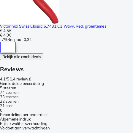
Victorinox Swiss Classic 6.7431.C1 Wavy, Red, groentemes
€ 4,56
€ 4,90
-
7%
Bespaar
0,34
Bekijk alle combideals
Reviews
4.1/5
(
14 reviews
)
Gemiddelde beoordeling
5 sterren
7
4 sterren
3
3 sterren
2
2 sterren
2
1 ster
0
Beoordeling per onderdeel
Algemene indruk
Prijs-kwaliteitsverhouding
Voldoet aan verwachtingen