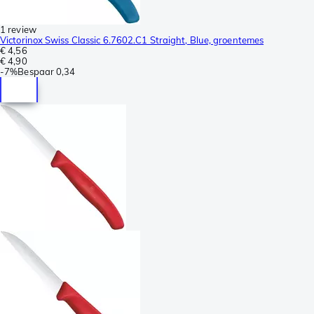
1 review
Victorinox Swiss Classic 6.7602.C1 Straight, Blue, groentemes
€ 4,56
€ 4,90
-
7%
Bespaar
0,34