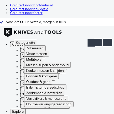
Ga direct naar hoofdinhoud
Ga direct naar navigatie
Ga direct naar footer
Voor 22:00 uur besteld, morgen in huis
Categorieën
Categorieën
Zakmessen
Zakmessen
Vaste messen
Vaste messen
Multitools
Multitools
Messen slijpen & onderhoud
Messen slijpen & onderhoud
Keukenmessen & snijden
Keukenmessen & snijden
Pannen & kookgerei
Pannen & kookgerei
Outdoor & gear
Outdoor & gear
Bijlen & tuingereedschap
Bijlen & tuingereedschap
Zaklampen & batterijen
Zaklampen & batterijen
Verrekijkers & monoculairs
Verrekijkers & monoculairs
Houtbewerkingsgereedschap
Houtbewerkingsgereedschap
Explore