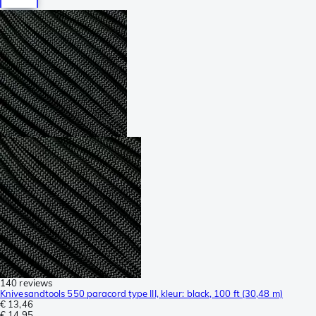
140 reviews
Knivesandtools 550 paracord type III, kleur: black, 100 ft (30,48 m)
€ 13,46
€ 14,95