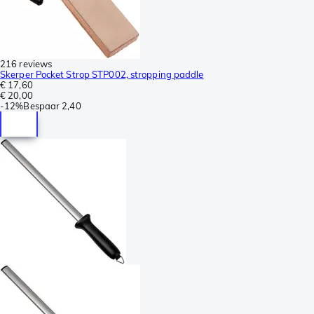
216 reviews
Skerper Pocket Strop STP002, stropping paddle
€ 17,60
€ 20,00
-
12%
Bespaar
2,40