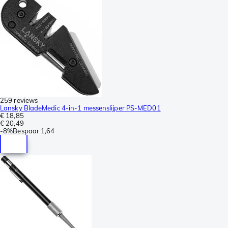
259 reviews
Lansky BladeMedic 4-in-1 messenslijper PS-MED01
€ 18,85
€ 20,49
-
8%
Bespaar
1,64