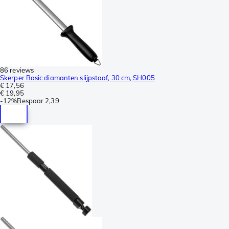
86 reviews
Skerper Basic diamanten slijpstaaf, 30 cm, SH005
€ 17,56
€ 19,95
-
12%
Bespaar
2,39