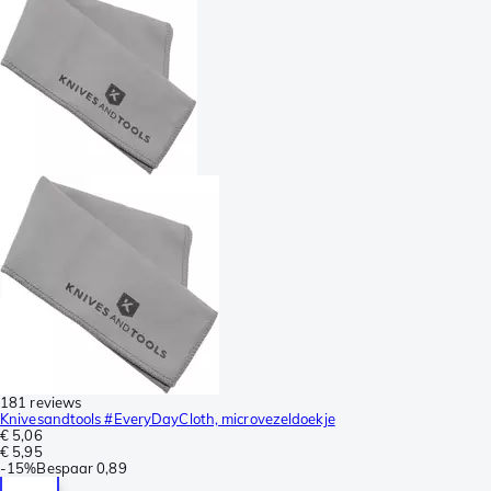
181 reviews
Knivesandtools #EveryDayCloth, microvezeldoekje
€ 5,06
€ 5,95
-
15%
Bespaar
0,89