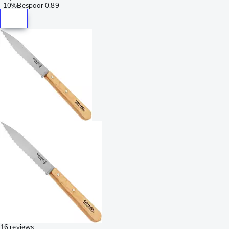
-
10%
Bespaar
0,89
16 reviews