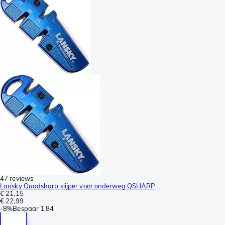
47 reviews
Lansky Quadsharp slijper voor onderweg QSHARP
€ 21,15
€ 22,99
-
8%
Bespaar
1,84