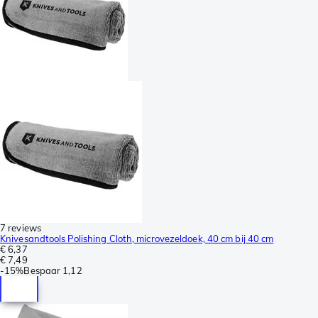
7 reviews
Knivesandtools Polishing Cloth, microvezeldoek, 40 cm bij 40 cm
€ 6,37
€ 7,49
-
15%
Bespaar
1,12