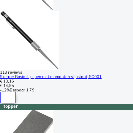
113 reviews
Skerper Basic slijp-pen met diamanten slijpstaaf, SO001
€ 13,16
€ 14,95
-
12%
Bespaar
1,79
topper