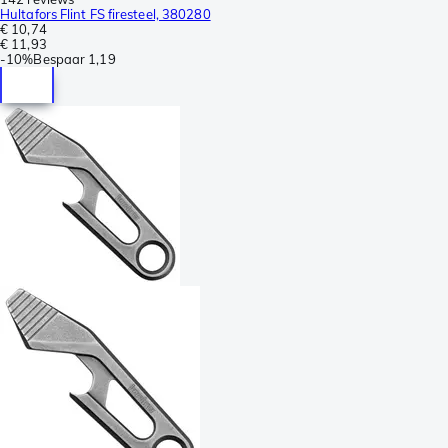
Hultafors Flint FS firesteel, 380280
€ 10,74
€ 11,93
-
10%
Bespaar
1,19