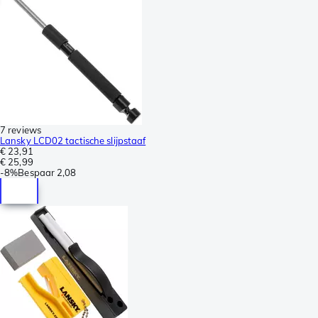
7 reviews
Lansky LCD02 tactische slijpstaaf
€ 23,91
€ 25,99
-
8%
Bespaar
2,08