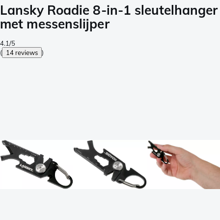
Lansky Roadie 8-in-1 sleutelhanger
met messenslijper
4.1/5
(
14 reviews
)