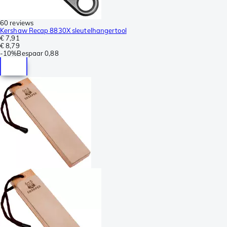
60 reviews
Kershaw Recap 8830X sleutelhangertool
€ 7,91
€ 8,79
-
10%
Bespaar
0,88