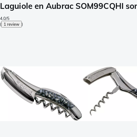
Laguiole en Aubrac SOM99CQHI so
4.0/5
(
1 review
)