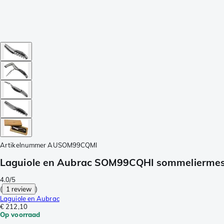
Artikelnummer
AUSOM99CQMI
Laguiole en Aubrac SOM99CQHI sommeliermes
4.0/5
(
1 review
)
Laguiole en Aubrac
€ 212,10
Op voorraad