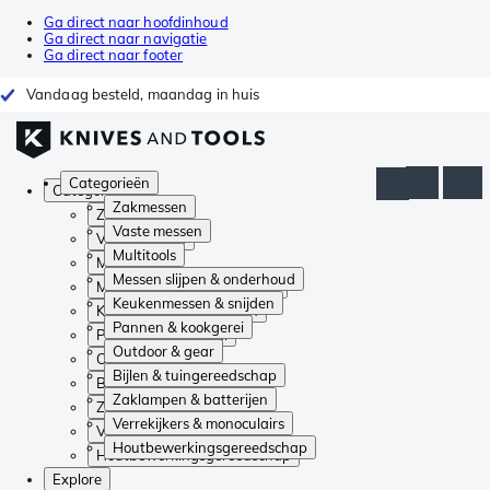
Ga direct naar hoofdinhoud
Ga direct naar navigatie
Ga direct naar footer
Vandaag besteld, maandag in huis
Categorieën
Categorieën
Zakmessen
Zakmessen
Vaste messen
Vaste messen
Multitools
Multitools
Messen slijpen & onderhoud
Messen slijpen & onderhoud
Keukenmessen & snijden
Keukenmessen & snijden
Pannen & kookgerei
Pannen & kookgerei
Outdoor & gear
Outdoor & gear
Bijlen & tuingereedschap
Bijlen & tuingereedschap
Zaklampen & batterijen
Zaklampen & batterijen
Verrekijkers & monoculairs
Verrekijkers & monoculairs
Houtbewerkingsgereedschap
Houtbewerkingsgereedschap
Explore