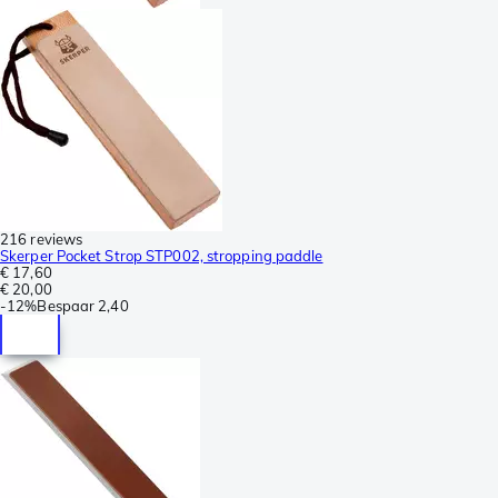
216 reviews
Skerper Pocket Strop STP002, stropping paddle
€ 17,60
€ 20,00
-
12%
Bespaar
2,40