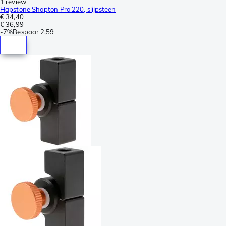
1 review
Hapstone Shapton Pro 220, slijpsteen
€ 34,40
€ 36,99
-
7%
Bespaar
2,59