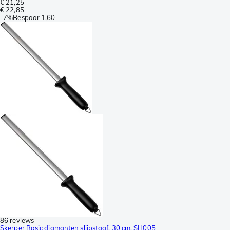
€ 21,25
€ 22,85
-
7%
Bespaar
1,60
86 reviews
Skerper Basic diamanten slijpstaaf, 30 cm, SH005