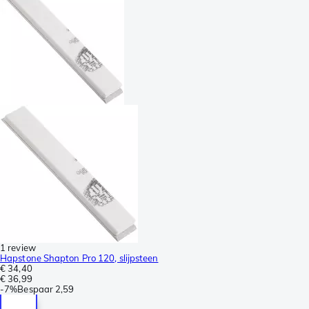
1 review
Hapstone Shapton Pro 120, slijpsteen
€ 34,40
€ 36,99
-
7%
Bespaar
2,59