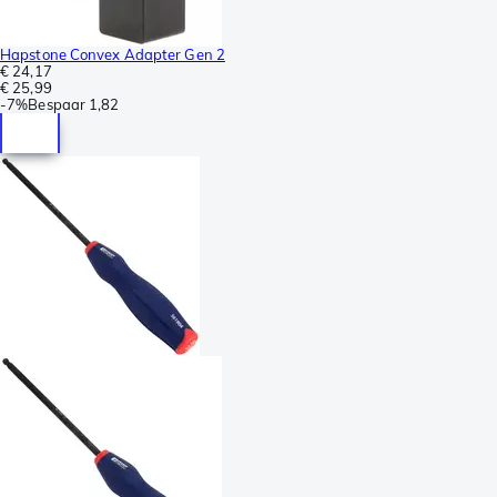
Hapstone Convex Adapter Gen 2
€ 24,17
€ 25,99
-
7%
Bespaar
1,82