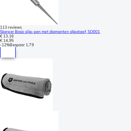
113 reviews
Skerper Basic slijp-pen met diamanten slijpstaaf, SO001
€ 13,16
€ 14,95
-
12%
Bespaar
1,79