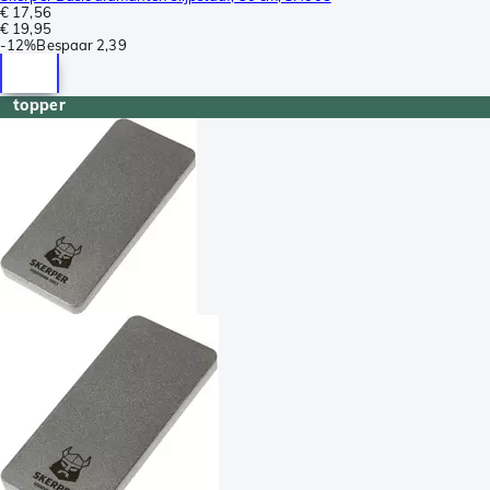
€ 17,56
€ 19,95
-
12%
Bespaar
2,39
topper