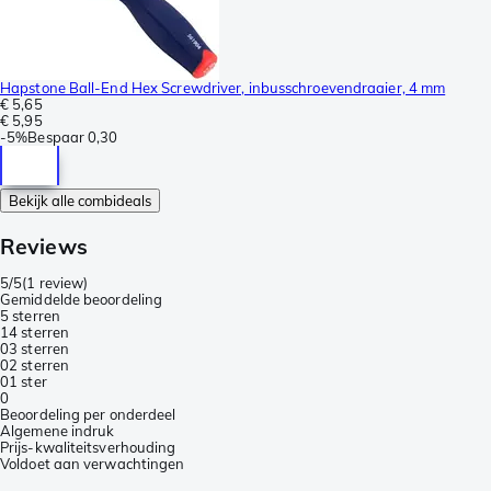
Hapstone Ball-End Hex Screwdriver, inbusschroevendraaier, 4 mm
€ 5,65
€ 5,95
-
5%
Bespaar
0,30
Bekijk alle combideals
Reviews
5/5
(
1 review
)
Gemiddelde beoordeling
5 sterren
1
4 sterren
0
3 sterren
0
2 sterren
0
1 ster
0
Beoordeling per onderdeel
Algemene indruk
Prijs-kwaliteitsverhouding
Voldoet aan verwachtingen