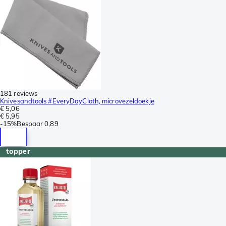
181 reviews
Knivesandtools #EveryDayCloth, microvezeldoekje
€ 5,06
€ 5,95
-
15%
Bespaar
0,89
topper