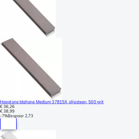
Hapstone Idahone Medium 37815X, slijpsteen, 500 grit
€ 36,26
€ 38,99
-
7%
Bespaar
2,73