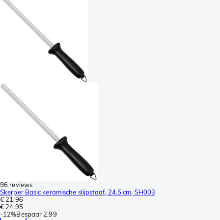
96 reviews
Skerper Basic keramische slijpstaaf, 24.5 cm, SH003
€ 21,96
€ 24,95
-
12%
Bespaar
2,99