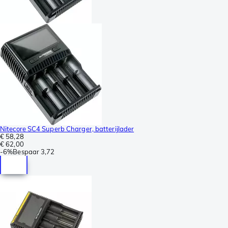
Nitecore SC4 Superb Charger, batterijlader
€ 58,28
€ 62,00
-
6%
Bespaar
3,72