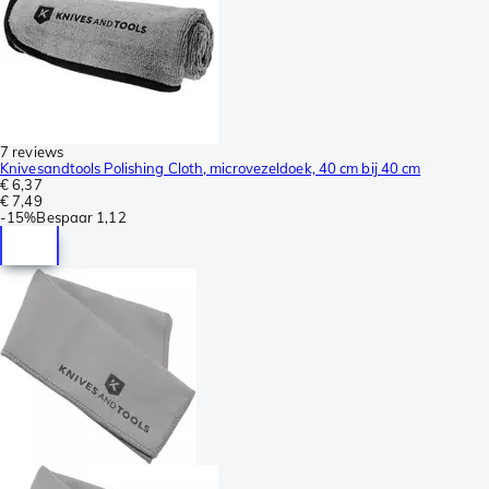
7 reviews
Knivesandtools Polishing Cloth, microvezeldoek, 40 cm bij 40 cm
€ 6,37
€ 7,49
-
15%
Bespaar
1,12