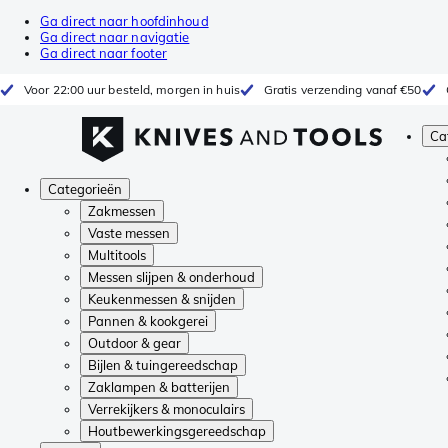
Ga direct naar hoofdinhoud
Ga direct naar navigatie
Ga direct naar footer
Voor 22:00 uur besteld, morgen in huis
Gratis verzending vanaf €50
Ca
Categorieën
Zakmessen
Vaste messen
Multitools
Messen slijpen & onderhoud
Keukenmessen & snijden
Pannen & kookgerei
Outdoor & gear
Bijlen & tuingereedschap
Zaklampen & batterijen
Verrekijkers & monoculairs
Houtbewerkingsgereedschap