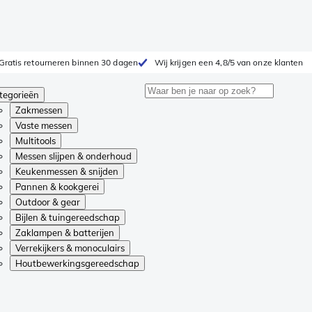
Gratis retourneren binnen 30 dagen
Wij krijgen een 4,8/5 van onze klanten
tegorieën
Zakmessen
Vaste messen
Multitools
Messen slijpen & onderhoud
Keukenmessen & snijden
Pannen & kookgerei
Outdoor & gear
Bijlen & tuingereedschap
Zaklampen & batterijen
Verrekijkers & monoculairs
Houtbewerkingsgereedschap