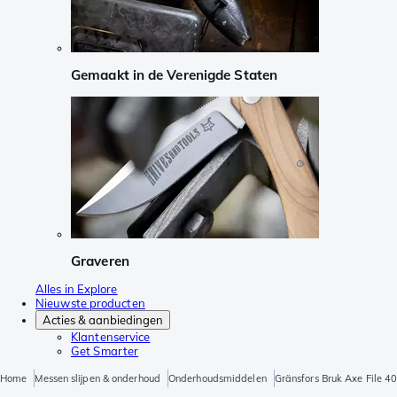
Gemaakt in de Verenigde Staten
Graveren
Alles in Explore
Nieuwste producten
Acties & aanbiedingen
Klantenservice
Get Smarter
Home
Messen slijpen & onderhoud
Onderhoudsmiddelen
Gränsfors Bruk Axe File 403