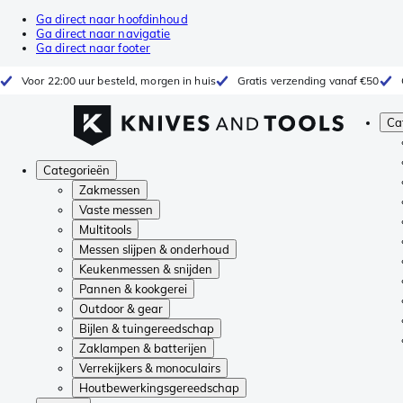
Ga direct naar hoofdinhoud
Ga direct naar navigatie
Ga direct naar footer
Voor 22:00 uur besteld, morgen in huis
Gratis verzending vanaf €50
Ca
Categorieën
Zakmessen
Vaste messen
Multitools
Messen slijpen & onderhoud
Keukenmessen & snijden
Pannen & kookgerei
Outdoor & gear
Bijlen & tuingereedschap
Zaklampen & batterijen
Verrekijkers & monoculairs
Houtbewerkingsgereedschap