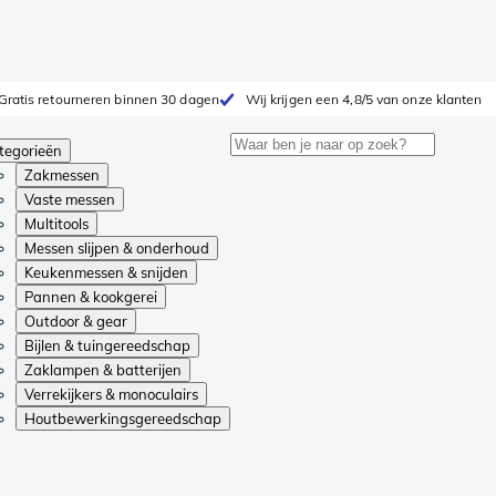
Gratis retourneren binnen 30 dagen
Wij krijgen een 4,8/5 van onze klanten
tegorieën
Zakmessen
Vaste messen
Multitools
Messen slijpen & onderhoud
Keukenmessen & snijden
Pannen & kookgerei
Outdoor & gear
Bijlen & tuingereedschap
Zaklampen & batterijen
Verrekijkers & monoculairs
Houtbewerkingsgereedschap