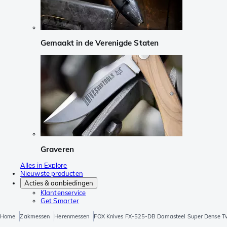
Gemaakt in de Verenigde Staten
Graveren
Alles in Explore
Nieuwste producten
Acties & aanbiedingen
Klantenservice
Get Smarter
Home
Zakmessen
Herenmessen
FOX Knives FX-525-DB Damasteel Super Dense Tw