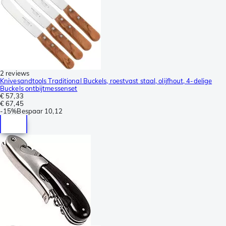
2 reviews
Knivesandtools Traditional Buckels, roestvast staal, olijfhout, 4-delige
Buckels ontbijtmessenset
€ 57,33
€ 67,45
-
15%
Bespaar
10,12