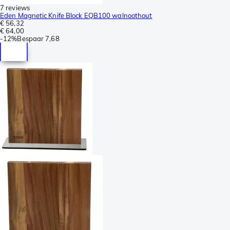
7 reviews
Eden Magnetic Knife Block EQB100 walnoothout
€ 56,32
€ 64,00
-
12%
Bespaar
7,68