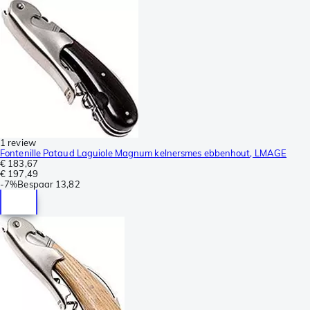
1 review
Fontenille Pataud Laguiole Magnum kelnersmes ebbenhout, LMAGE
€ 183,67
€ 197,49
-
7%
Bespaar
13,82