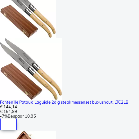
Fontenille Pataud Laguiole 2dlg steakmessenset buxushout, LTC2LB
€ 144,14
€ 154,99
-
7%
Bespaar
10,85