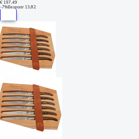
€ 197,49
-
7%
Bespaar
13,82