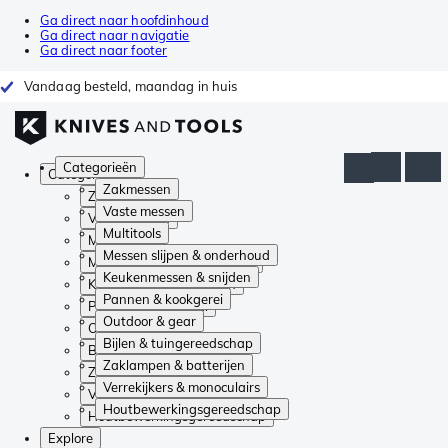
Ga direct naar hoofdinhoud
Ga direct naar navigatie
Ga direct naar footer
Vandaag besteld, maandag in huis
Categorieën
Categorieën
Zakmessen
Zakmessen
Vaste messen
Vaste messen
Multitools
Multitools
Messen slijpen & onderhoud
Messen slijpen & onderhoud
Keukenmessen & snijden
Keukenmessen & snijden
Pannen & kookgerei
Pannen & kookgerei
Outdoor & gear
Outdoor & gear
Bijlen & tuingereedschap
Bijlen & tuingereedschap
Zaklampen & batterijen
Zaklampen & batterijen
Verrekijkers & monoculairs
Verrekijkers & monoculairs
Houtbewerkingsgereedschap
Houtbewerkingsgereedschap
Explore