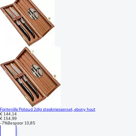
Fontenille Pataud 2dlg steakmessenset, ebony hout
€ 144,14
€ 154,99
-
7%
Bespaar
10,85