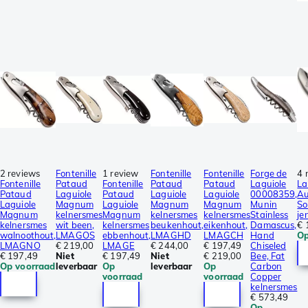
2 reviews
Fontenille
1 review
Fontenille
Fontenille
Forge de
4 
Fontenille
Pataud
Fontenille
Pataud
Pataud
Laguiole
La
Pataud
Laguiole
Pataud
Laguiole
Laguiole
00008359,
Au
Laguiole
Magnum
Laguiole
Magnum
Magnum
Munin
So
Magnum
kelnersmes
Magnum
kelnersmes
kelnersmes
Stainless
je
kelnersmes
wit been,
kelnersmes
beukenhout,
eikenhout,
Damascus,
€ 
walnoothout,
LMAGOS
ebbenhout,
LMAGHD
LMAGCH
Hand
Op
LMAGNO
€ 219,00
LMAGE
€ 244,00
€ 197,49
Chiseled
€ 197,49
Niet
€ 197,49
Niet
€ 219,00
Bee, Fat
Op voorraad
leverbaar
Op
leverbaar
Op
Carbon
voorraad
voorraad
Copper
kelnersmes
€ 573,49
Op