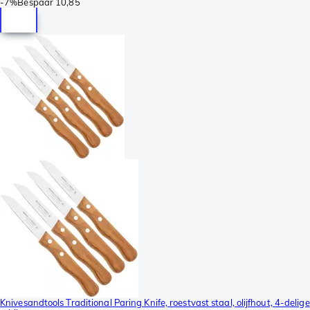
-
7%
Bespaar
10,85
Knivesandtools Traditional Paring Knife, roestvast staal, olijfhout, 4-delige