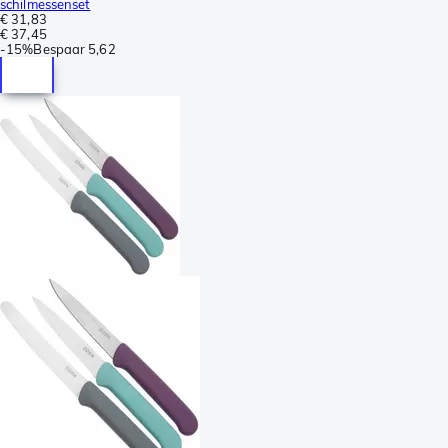
schilmessenset
€ 31,83
€ 37,45
-
15%
Bespaar
5,62