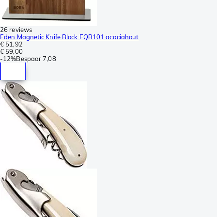
26 reviews
Eden Magnetic Knife Block EQB101 acaciahout
€ 51,92
€ 59,00
-
12%
Bespaar
7,08