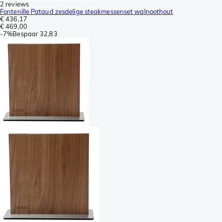
2 reviews
Fontenille Pataud zesdelige steakmessenset walnoothout
€ 436,17
€ 469,00
-
7%
Bespaar
32,83