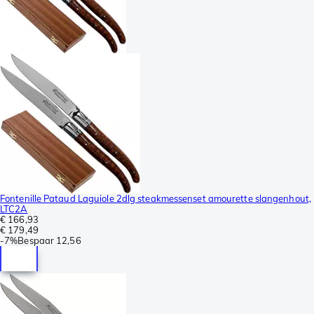
Fontenille Pataud Laguiole 2dlg steakmessenset amourette slangenhout,
LTC2A
€ 166,93
€ 179,49
-
7%
Bespaar
12,56