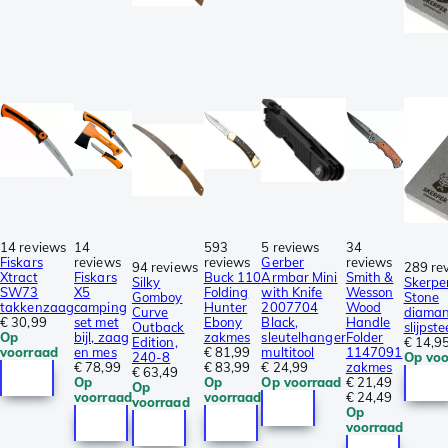
14 reviews
14
593
5 reviews
34
Fiskars
reviews
reviews
Gerber
reviews
94 reviews
289 re
Xtract
Fiskars
Buck 110
Armbar Mini
Smith &
Silky
Skerpe
SW73
X5
Folding
with Knife
Wesson
Gomboy
Stone
takkenzaag
camping
Hunter
2007704
Wood
Curve
diaman
€ 30,99
set met
Ebony
Black,
Handle
Outback
slijpst
Op
bijl, zaag
zakmes
sleutelhanger
Folder
Edition,
€ 14,9
voorraad
en mes
€ 81,99
multitool
1147091
240-8
Op voo
€ 78,99
€ 83,99
€ 24,99
zakmes
€ 63,49
Op
Op
Op voorraad
€ 21,49
Op
voorraad
voorraad
€ 24,49
voorraad
Op
voorraad