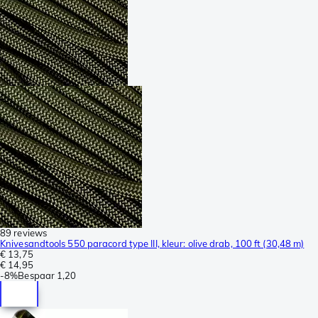
89 reviews
Knivesandtools 550 paracord type III, kleur: olive drab, 100 ft (30,48 m)
€ 13,75
€ 14,95
-
8%
Bespaar
1,20