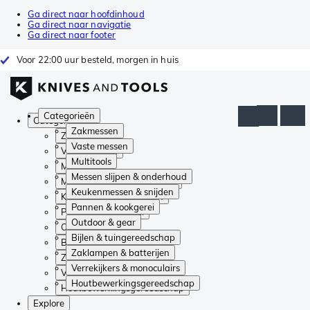
Ga direct naar hoofdinhoud
Ga direct naar navigatie
Ga direct naar footer
Voor 22:00 uur besteld, morgen in huis
Categorieën
Categorieën
Zakmessen
Zakmessen
Vaste messen
Vaste messen
Multitools
Multitools
Messen slijpen & onderhoud
Messen slijpen & onderhoud
Keukenmessen & snijden
Keukenmessen & snijden
Pannen & kookgerei
Pannen & kookgerei
Outdoor & gear
Outdoor & gear
Bijlen & tuingereedschap
Bijlen & tuingereedschap
Zaklampen & batterijen
Zaklampen & batterijen
Verrekijkers & monoculairs
Verrekijkers & monoculairs
Houtbewerkingsgereedschap
Houtbewerkingsgereedschap
Explore