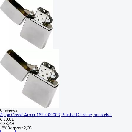
6 reviews
Zippo Classic Armor 162-000003, Brushed Chrome, aansteker
€ 30,81
€ 33,49
-
8%
Bespaar
2,68