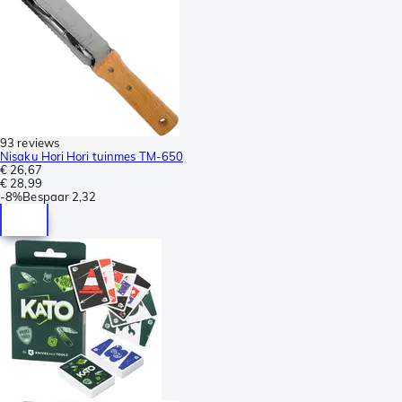
93 reviews
Nisaku Hori Hori tuinmes TM-650
€ 26,67
€ 28,99
-
8%
Bespaar
2,32