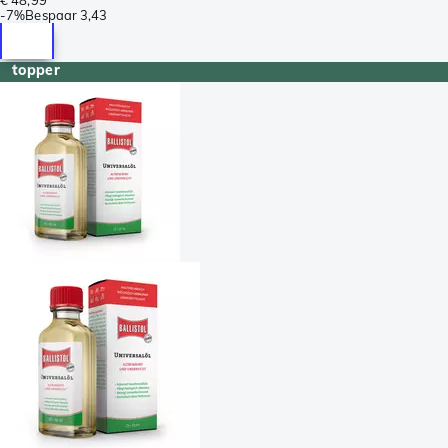
-
7%
Bespaar
3,43
topper