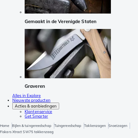
Gemaakt in de Verenigde Staten
Graveren
Alles in Explore
Nieuwste producten
Acties & aanbiedingen
Klantenservice
Get Smarter
Home
Bijlen & tuingereedschap
Tuingereedschap
Takkenzagen
Snoeizagen
Fiskars Xtract SW75 takkenzaag