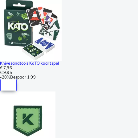
Knivesandtools KaTO kaartspel
€ 7,96
€ 9,95
-
20%
Bespaar
1,99