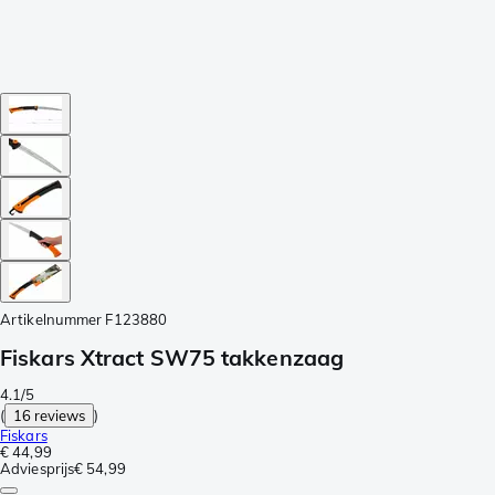
Artikelnummer
F123880
Fiskars Xtract SW75 takkenzaag
4.1/5
(
16 reviews
)
Fiskars
€ 44,99
Adviesprijs
€ 54,99