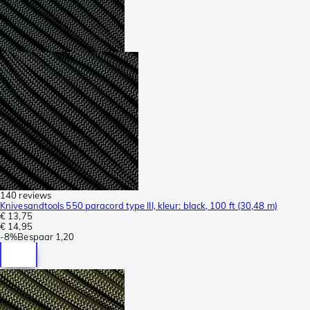
140 reviews
Knivesandtools 550 paracord type III, kleur: black, 100 ft (30,48 m)
€ 13,75
€ 14,95
-
8%
Bespaar
1,20