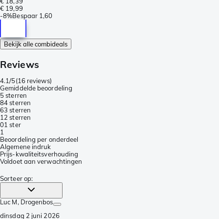
€ 18,39
€ 19,99
-
8%
Bespaar
1,60
Bekijk alle combideals
Reviews
4.1/5
(
16 reviews
)
Gemiddelde beoordeling
5 sterren
8
4 sterren
6
3 sterren
1
2 sterren
0
1 ster
1
Beoordeling per onderdeel
Algemene indruk
Prijs-kwaliteitsverhouding
Voldoet aan verwachtingen
Sorteer op
:
Luc M
, Drogenbos
dinsdag 2 juni 2026