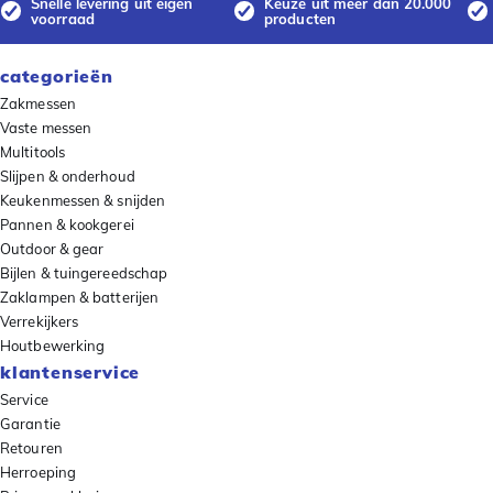
Snelle levering uit eigen
Keuze uit meer dan 20.000
voorraad
producten
categorieën
Zakmessen
Vaste messen
Multitools
Slijpen & onderhoud
Keukenmessen & snijden
Pannen & kookgerei
Outdoor & gear
Bijlen & tuingereedschap
Zaklampen & batterijen
Verrekijkers
Houtbewerking
klantenservice
Service
Garantie
Retouren
Herroeping