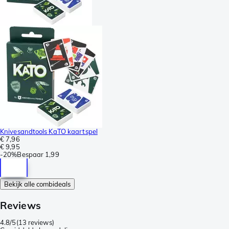
Knivesandtools KaTO kaartspel
€ 7,96
€ 9,95
-
20%
Bespaar
1,99
Bekijk alle combideals
Reviews
4.8/5
(
13 reviews
)