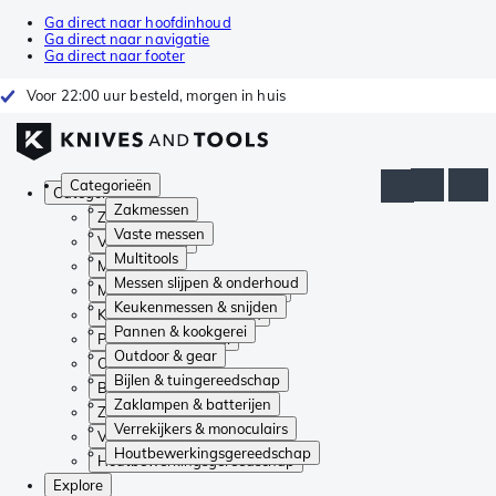
Ga direct naar hoofdinhoud
Ga direct naar navigatie
Ga direct naar footer
Voor 22:00 uur besteld, morgen in huis
Categorieën
Categorieën
Zakmessen
Zakmessen
Vaste messen
Vaste messen
Multitools
Multitools
Messen slijpen & onderhoud
Messen slijpen & onderhoud
Keukenmessen & snijden
Keukenmessen & snijden
Pannen & kookgerei
Pannen & kookgerei
Outdoor & gear
Outdoor & gear
Bijlen & tuingereedschap
Bijlen & tuingereedschap
Zaklampen & batterijen
Zaklampen & batterijen
Verrekijkers & monoculairs
Verrekijkers & monoculairs
Houtbewerkingsgereedschap
Houtbewerkingsgereedschap
Explore