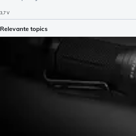
3,7
V
Relevante topics