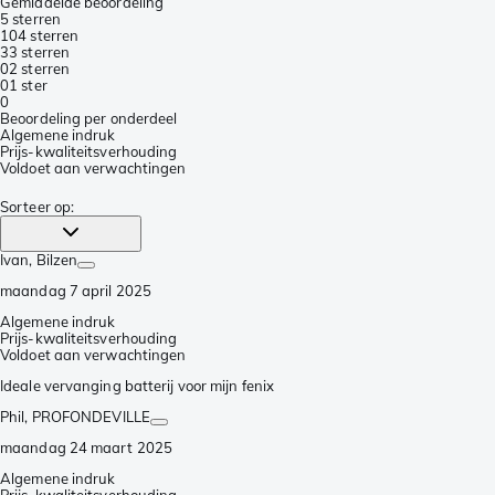
Gemiddelde beoordeling
5 sterren
10
4 sterren
3
3 sterren
0
2 sterren
0
1 ster
0
Beoordeling per onderdeel
Algemene indruk
Prijs-kwaliteitsverhouding
Voldoet aan verwachtingen
Sorteer op
:
Ivan
, Bilzen
maandag 7 april 2025
Algemene indruk
Prijs-kwaliteitsverhouding
Voldoet aan verwachtingen
Ideale vervanging batterij voor mijn fenix
Phil
, PROFONDEVILLE
maandag 24 maart 2025
Algemene indruk