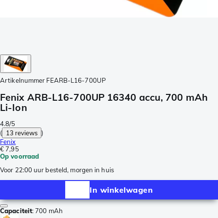
Artikelnummer
FEARB-L16-700UP
Fenix ARB-L16-700UP 16340 accu, 700 mAh
Li-Ion
4.8/5
(
13 reviews
)
Fenix
€ 7,95
Op voorraad
Voor 22:00 uur besteld, morgen in huis
In winkelwagen
Capaciteit
:
700 mAh