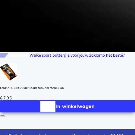
Keuzehulp
Welke soort batterij is voor jouw zaklamp het beste?
Fenix ARB-L16-700UP 16340 accu, 700 mAh Li-Ion
€ 7,95
In winkelwagen