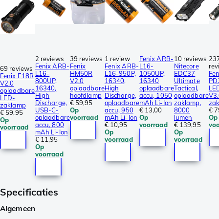
2 reviews
39 reviews
1 review
Fenix ARB-
10 reviews
23
Fenix ARB-
Fenix
Fenix ARB-
L16-
Nitecore
rev
69 reviews
L16-
HM50R
L16-950P,
1050UP,
EDC37
Fen
Fenix E18R
800UP,
V2.0
16340,
16340
Ultimate
PD
V2.0
16340,
oplaadbare
High
oplaadbare
Tactical,
LE
oplaadbare
High
hoofdlamp
Discharge,
accu, 1050
oplaadbare
V3.
LED-
Discharge,
€ 59,95
oplaadbare
mAh Li-Ion
zaklamp,
za
zaklamp
USB-C-
Op
accu, 950
€ 13,00
8000
€ 7
€ 59,95
oplaadbare
voorraad
mAh Li-Ion
Op
lumen
Op
Op
accu, 800
€ 10,95
voorraad
€ 139,95
vo
voorraad
mAh Li-Ion
Op
Op
€ 11,95
voorraad
voorraad
Op
voorraad
Specificaties
Algemeen