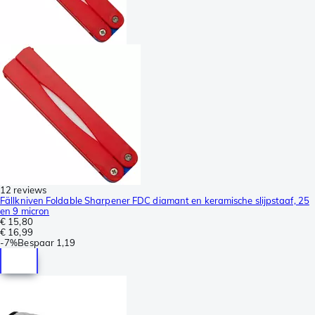
12 reviews
Fällkniven Foldable Sharpener FDC diamant en keramische slijpstaaf, 25
en 9 micron
€ 15,80
€ 16,99
-
7%
Bespaar
1,19