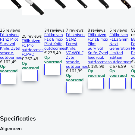
25 reviews
34 reviews
7 reviews
8 reviews
5 reviews
5
Fällkniven
Fällkniven
Fällkniven
Fällkniven
Fällkniven
r
25 reviews
F1nz Pilot
F1x Elmax
S1NZ
F1nzElmax
F1L3Gmm
B
Fällkniven
Survival
Pilot Knife,
Forest
Pilot
Next
Fo
F1 Pro
Knife, Zytel
outdoormes
Knife,
Survival
Generation
H
outdoormes,
schede,
€ 275,49
VGWOLF,
Knife, Zytel
Limited
E
F1PRO
outdoormes
Op
Zytel
foedraal,
Edition
z
€ 267,49
€ 162,49
voorraad
schede,
outdoormes
outdoormes
€
Op
Op
outdoormes
€ 185,99
€ 576,99
€
voorraad
voorraad
€ 161,99
Op
Op
O
Op
voorraad
voorraad
v
voorraad
Specificaties
Algemeen