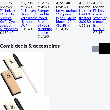
4.8/5
25
4.7/5
500
4.5/5
22
4.7/5
140
4.6/5
142
4.5/5
13
reviews
reviews
reviews
reviews
reviews
reviews
Fällkniven
Fallkniven
Skerper
Knivesandtools
Hultafors
Fällkniven
F1nz Pilot
Diamant /
Flexible
550 paracord
Flint FS
ChrOx
Survival
keramische
Pocket
type III, kleur:
firesteel,
stropping
Knife, Zytel
slijpsteen
Strop
black, 100 ft
380280
compound
schede,
DC4
STP003,
(30,48 m)
€ 11,93
fijn,
outdoormes
€ 19,49
stropping
€ 14,95
CHROX
€ 162,49
paddle
€ 9,16
€ 17,50
Combideals & accessoires