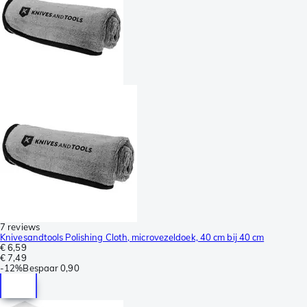
7 reviews
Knivesandtools Polishing Cloth, microvezeldoek, 40 cm bij 40 cm
€ 6,59
€ 7,49
-
12%
Bespaar
0,90