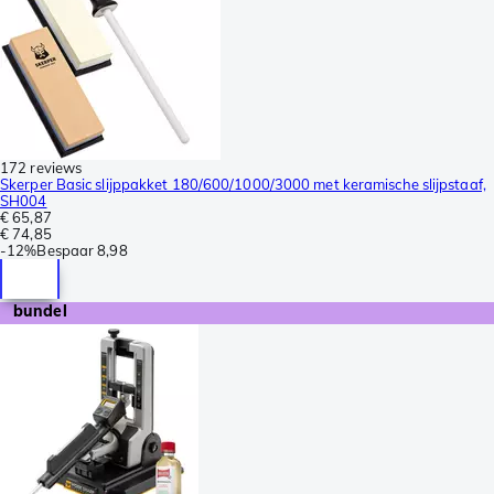
172 reviews
Skerper Basic slijppakket 180/600/1000/3000 met keramische slijpstaaf,
SH004
€ 65,87
€ 74,85
-
12%
Bespaar
8,98
bundel