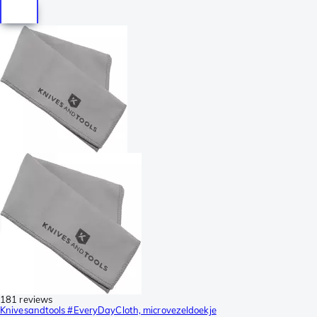
181 reviews
Knivesandtools #EveryDayCloth, microvezeldoekje