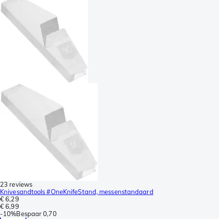
23 reviews
Knivesandtools #OneKnifeStand, messenstandaard
€ 6,29
€ 6,99
-
10%
Bespaar
0,70