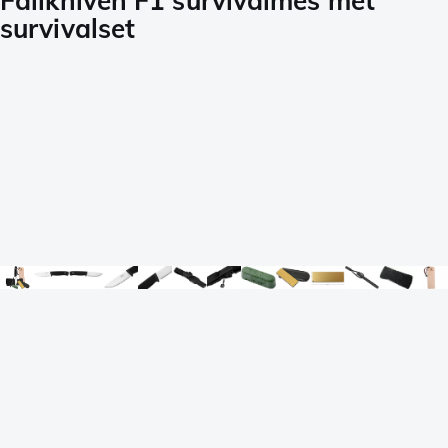
Fällkniven F1 survivalmes met
survivalset