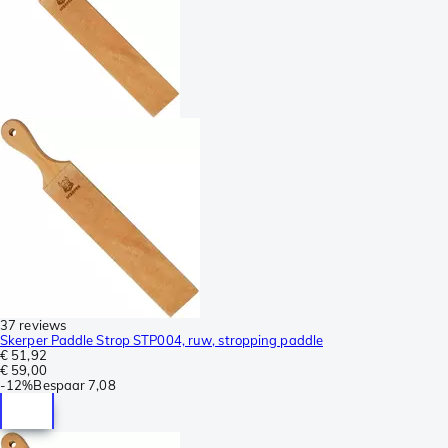
37 reviews
Skerper Paddle Strop STP004, ruw, stropping paddle
€ 51,92
€ 59,00
-
12%
Bespaar
7,08