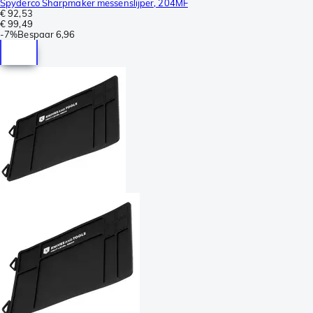
Spyderco Sharpmaker messenslijper, 204MF
€ 92,53
€ 99,49
-
7%
Bespaar
6,96