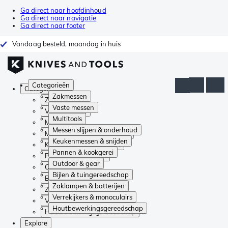
Ga direct naar hoofdinhoud
Ga direct naar navigatie
Ga direct naar footer
Vandaag besteld, maandag in huis
Categorieën
Categorieën
Zakmessen
Zakmessen
Vaste messen
Vaste messen
Multitools
Multitools
Messen slijpen & onderhoud
Messen slijpen & onderhoud
Keukenmessen & snijden
Keukenmessen & snijden
Pannen & kookgerei
Pannen & kookgerei
Outdoor & gear
Outdoor & gear
Bijlen & tuingereedschap
Bijlen & tuingereedschap
Zaklampen & batterijen
Zaklampen & batterijen
Verrekijkers & monoculairs
Verrekijkers & monoculairs
Houtbewerkingsgereedschap
Houtbewerkingsgereedschap
Explore