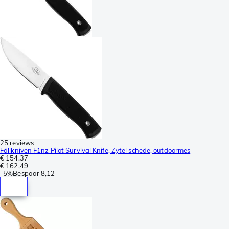
25 reviews
Fällkniven F1nz Pilot Survival Knife, Zytel schede, outdoormes
€ 154,37
€ 162,49
-
5%
Bespaar
8,12