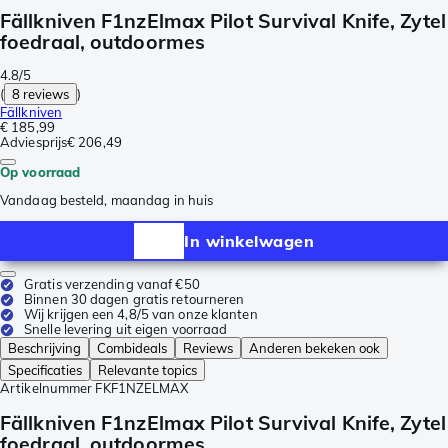
Fällkniven F1nzElmax Pilot Survival Knife, Zytel
foedraal, outdoormes
4.8/5
(
8 reviews
)
Fällkniven
€ 185,99
Adviesprijs
€ 206,49
Op voorraad
Vandaag besteld, maandag in huis
In winkelwagen
Gratis verzending vanaf €50
Binnen 30 dagen gratis retourneren
Wij krijgen een 4,8/5 van onze klanten
Snelle levering uit eigen voorraad
Beschrijving
Combideals
Reviews
Anderen bekeken ook
Specificaties
Relevante topics
Artikelnummer
FKF1NZELMAX
Fällkniven F1nzElmax Pilot Survival Knife, Zytel
foedraal, outdoormes