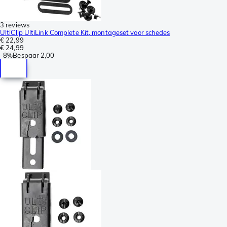
3 reviews
UltiClip UltiLink Complete Kit, montageset voor schedes
€ 22,99
€ 24,99
-
8%
Bespaar
2,00