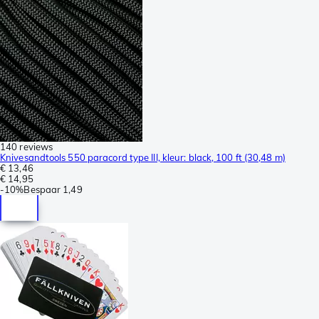
140 reviews
Knivesandtools 550 paracord type III, kleur: black, 100 ft (30,48 m)
€ 13,46
€ 14,95
-
10%
Bespaar
1,49