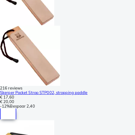
216 reviews
Skerper Pocket Strop STP002, stropping paddle
€ 17,60
€ 20,00
-
12%
Bespaar
2,40