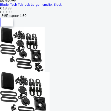
65 reviews
Blade-Tech Tek-Lok Large riemclip, Black
€ 18,39
€ 19,99
-
8%
Bespaar
1,60