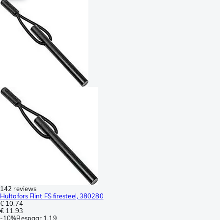
142 reviews
Hultafors Flint FS firesteel, 380280
€ 10,74
€ 11,93
-
10%
Bespaar
1,19