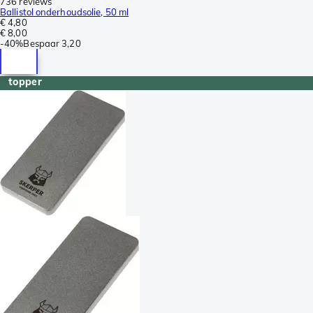
736 reviews
Ballistol onderhoudsolie, 50 ml
€ 4,80
€ 8,00
-
40%
Bespaar
3,20
topper