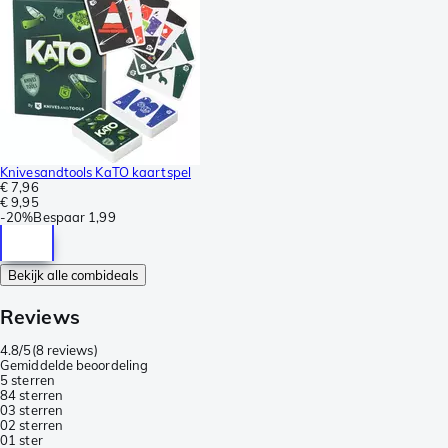
Knivesandtools KaTO kaartspel
€ 7,96
€ 9,95
-
20%
Bespaar
1,99
Bekijk alle combideals
Reviews
4.8/5
(
8 reviews
)
Gemiddelde beoordeling
5 sterren
8
4 sterren
0
3 sterren
0
2 sterren
0
1 ster