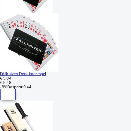
Fällkniven Deck kaartspel
€ 5,04
€ 5,48
-
8%
Bespaar
0,44