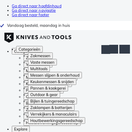
Ga direct naar hoofdinhoud
Ga direct naar navigatie
Ga direct naar footer
Vandaag besteld, maandag in huis
Categorieën
Categorieën
Zakmessen
Zakmessen
Vaste messen
Vaste messen
Multitools
Multitools
Messen slijpen & onderhoud
Messen slijpen & onderhoud
Keukenmessen & snijden
Keukenmessen & snijden
Pannen & kookgerei
Pannen & kookgerei
Outdoor & gear
Outdoor & gear
Bijlen & tuingereedschap
Bijlen & tuingereedschap
Zaklampen & batterijen
Zaklampen & batterijen
Verrekijkers & monoculairs
Verrekijkers & monoculairs
Houtbewerkingsgereedschap
Houtbewerkingsgereedschap
Explore