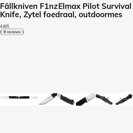
Fällkniven F1nzElmax Pilot Survival
Knife, Zytel foedraal, outdoormes
4.8/5
(
8 reviews
)