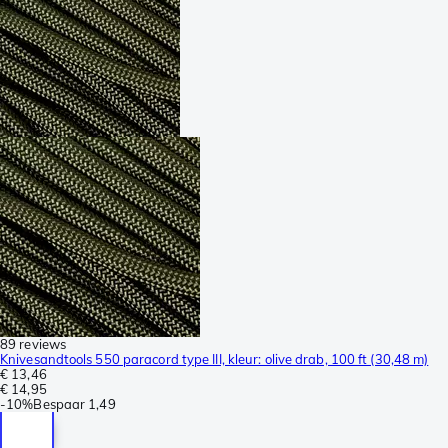
89 reviews
Knivesandtools 550 paracord type III, kleur: olive drab, 100 ft (30,48 m)
€ 13,46
€ 14,95
-
10%
Bespaar
1,49