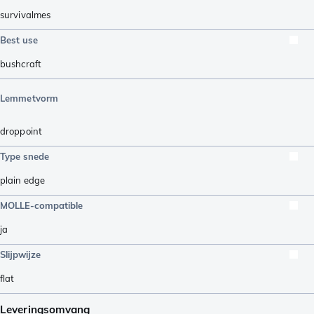
survivalmes
Best use
bushcraft
Lemmetvorm
droppoint
Type snede
plain edge
MOLLE-compatible
ja
Slijpwijze
flat
Leveringsomvang