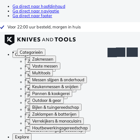
Ga direct naar hoofdinhoud
Ga direct naar navigatie
Ga direct naar footer
Voor 22:00 uur besteld, morgen in huis
Categorieën
Categorieën
Zakmessen
Zakmessen
Vaste messen
Vaste messen
Multitools
Multitools
Messen slijpen & onderhoud
Messen slijpen & onderhoud
Keukenmessen & snijden
Keukenmessen & snijden
Pannen & kookgerei
Pannen & kookgerei
Outdoor & gear
Outdoor & gear
Bijlen & tuingereedschap
Bijlen & tuingereedschap
Zaklampen & batterijen
Zaklampen & batterijen
Verrekijkers & monoculairs
Verrekijkers & monoculairs
Houtbewerkingsgereedschap
Houtbewerkingsgereedschap
Explore