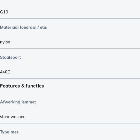
G10
Materiaal foedraal / etui
nylon
Staalsoort
440C
Features & functies
Afwerking lemmet
stonewashed
Type mes