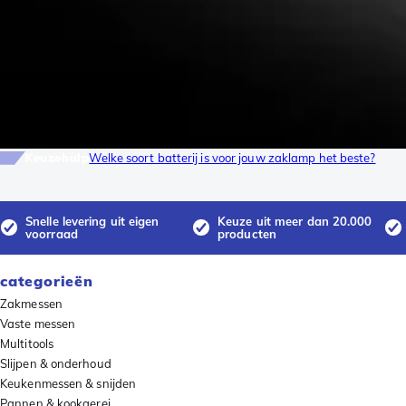
Keuzehulp
Welke soort batterij is voor jouw zaklamp het beste?
Snelle levering uit eigen
Keuze uit meer dan 20.000
voorraad
producten
categorieën
Zakmessen
Vaste messen
Multitools
Slijpen & onderhoud
Keukenmessen & snijden
Pannen & kookgerei