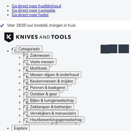
Ga direct naar hoofdinhoud
Ga direct naar navigatie
Ga direct naar footer
Voor 18:00 uur besteld, morgen in huis
Categorieën
Categorieën
Zakmessen
Zakmessen
Vaste messen
Vaste messen
Multitools
Multitools
Messen slijpen & onderhoud
Messen slijpen & onderhoud
Keukenmessen & snijden
Keukenmessen & snijden
Pannen & kookgerei
Pannen & kookgerei
Outdoor & gear
Outdoor & gear
Bijlen & tuingereedschap
Bijlen & tuingereedschap
Zaklampen & batterijen
Zaklampen & batterijen
Verrekijkers & monoculairs
Verrekijkers & monoculairs
Houtbewerkingsgereedschap
Houtbewerkingsgereedschap
Explore