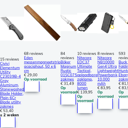
68 reviews
84
10 reviews
8 reviews
593
Eden
reviews
Nitecore
Nitecore
revi
15 reviews
messenmagneetstrip
Böker
EDC37
NB10000
Buck
Civivi
acaciahout, 50 x 6
Magnum
Ultimate
Gen4 Ultra
Foldi
Elementum
cm
Rustic
Tactical,
Lightweight
Hunt
Utility
€ 29,00
01SC075
oplaadbare
Powerbank,
Ebon
C23039B-4
Op voorraad
zakmes
zaklamp,
10.000
zakm
Gray
€ 31,49
8000
mAh
€ 81
Aluminum,
Op
lumen
€ 83,95
€ 83
Stonewashed
voorraad
€ 139,95
Op
Op
Blade Holder,
Op
voorraad
voor
Plain 6Cr
voorraad
Blade utility
zakmes
€ 53,40
± 2 weken