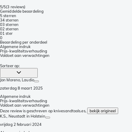
5/5
(
3 reviews
)
Gemiddelde beoordeling
5 sterren
3
4 sterren
0
3 sterren
0
2 sterren
0
1 ster
0
Beoordeling per onderdeel
Algemene indruk
Prijs-kwaliteitsverhouding
Voldoet aan verwachtingen
Sorteer op
:
Jon Moreno
, Laudio
zaterdag 8 maart 2025
Algemene indruk
Prijs-kwaliteitsverhouding
Voldoet aan verwachtingen
Deze review is geschreven op knivesandtools.es,
bekijk origineel
K.S.
, Neustadt in Holstein
vrijdag 2 februari 2024