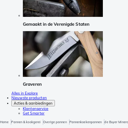
Gemaakt in de Verenigde Staten
Graveren
Alles in Explore
Nieuwste producten
Acties & aanbiedingen
Klantenservice
Get Smarter
Home
Pannen & kookgerei
Overige pannen
Pannenkoekenpannen
de Buyer Miner