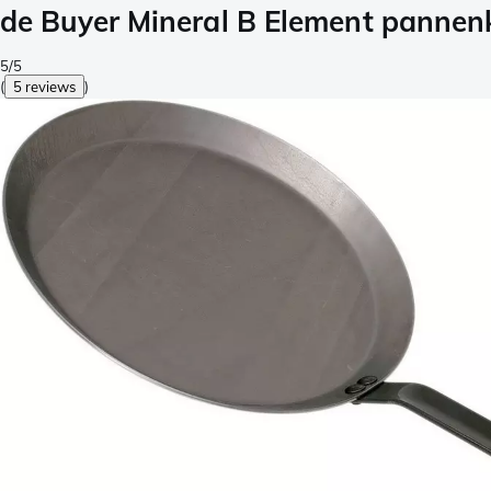
de Buyer Mineral B Element panne
5/5
(
5 reviews
)