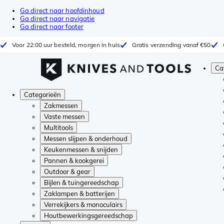
Ga direct naar hoofdinhoud
Ga direct naar navigatie
Ga direct naar footer
Voor 22:00 uur besteld, morgen in huis
Gratis verzending vanaf €50
Ca
Categorieën
Zakmessen
Vaste messen
Multitools
Messen slijpen & onderhoud
Keukenmessen & snijden
Pannen & kookgerei
Outdoor & gear
Bijlen & tuingereedschap
Zaklampen & batterijen
Verrekijkers & monoculairs
Houtbewerkingsgereedschap