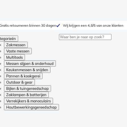
Gratis retourneren binnen 30 dagen
Wij krijgen een 4,8/5 van onze klanten
tegorieën
Zakmessen
Vaste messen
Multitools
Messen slijpen & onderhoud
Keukenmessen & snijden
Pannen & kookgerei
Outdoor & gear
Bijlen & tuingereedschap
Zaklampen & batterijen
Verrekijkers & monoculairs
Houtbewerkingsgereedschap